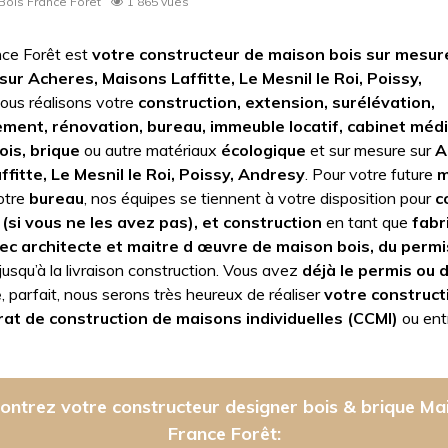
ois France Foret
1 865 vues
ce Forêt est
votre constructeur de maison bois sur mesur
sur Acheres, Maisons Laffitte, Le Mesnil le Roi, Poissy,
ous réalisons votre
construction, extension, surélévation,
ment, rénovation, bureau, immeuble locatif, cabinet médi
ois, brique
ou autre matériaux
écologique
et sur mesure sur
A
fitte, Le Mesnil le Roi, Poissy, Andresy
. Pour
votre future
m
otre
bureau
, nos équipes se tiennent à votre disposition pour
c
 (si vous ne les avez pas), et construction
en tant que
fabr
vec architecte et maitre d œuvre de maison bois, du permi
jusqu’à la livraison construction. Vous avez
déjà le permis ou 
e
, parfait, nous serons très heureux de réaliser
votre construct
rat de construction de maisons individuelles (CCMI)
ou ent
ontrez votre constructeur designer bois & brique Ma
France Forêt: