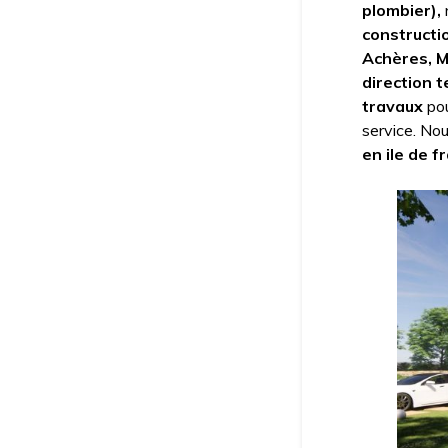
plombier),
constructi
Achères, Ma
direction 
travaux
pou
service. No
en ile de f