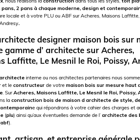
ix
, nous réalisons la
construction
dans tous les styles,
toit pla
4 pans, 2 pans à chaque moderne, design et contemporai
ture locale et à votre PLU ou ABF sur Acheres, Maisons Laffitte,
, Andresy
.
architecte designer maison bois sur
e gamme d’ architecte sur Acheres,
 Laffitte, Le Mesnil le Roi, Poissy, 
architecte
interne ou nos architectes partenaires nous somme
r
et le
constructeur
de votre
maison bois sur mesure haut
te
. Sur
Acheres, Maisons Laffitte, Le Mesnil le Roi, Poissy,
ns la
construction bois de maison d architecte de style, d
contemporain
e qui répondrons à votre cahier des charges et 
me
(
plu
) ainsi qu’aux éventuelles demande de l’
architecte des
(
abf
).
nt, artisan, et entreprise générale 