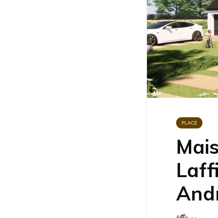
PLACE
Mais
Laff
And