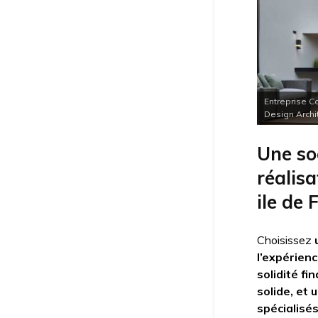
Entreprise C
Design Archit
Une so
réalis
ile de 
Choisissez
l’expérienc
solidité fi
solide, et 
spécialisés