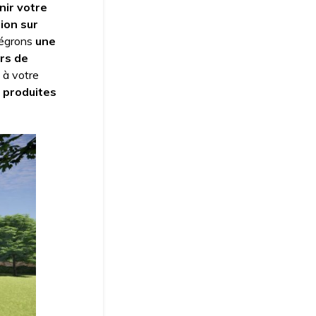
inir votre
tion
sur
tégrons
une
urs de
 à votre
 produites