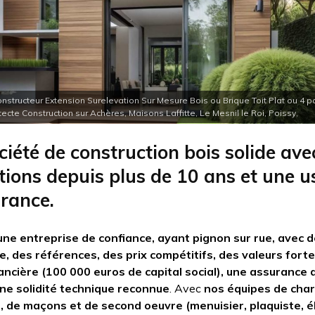
onstructeur Extension Surelevation Sur Mesure Bois ou Brique Toit Plat ou 4
ecte Construction sur Achères, Maisons Laffitte, Le Mesnil le Roi, Poissy,
ciété de construction bois solide ave
ations depuis plus de 10 ans et une u
France.
une entreprise de confiance, ayant pignon sur rue, avec 
e, des références, des prix compétitifs, des valeurs forte
nancière (100 000 euros de capital social), une assurance
une solidité technique reconnue
. Avec
nos équipes de cha
, de maçons et de second oeuvre (menuisier, plaquiste, él