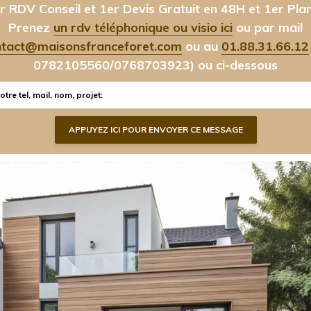
r RDV Conseil et 1er Devis Gratuit en 48H et 1er Pla
Prenez
un rdv téléphonique ou visio ici
ou par mail
ntact@maisonsfranceforet.com
ou au
01.88.31.66.12
0782105560/0768703923)
ou ci-dessous