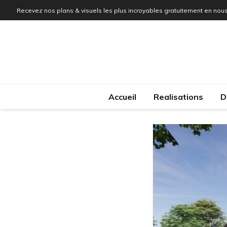
Recevez nos plans & visuels les plus incroyables gratuitement en nous
Accueil
Realisations
D