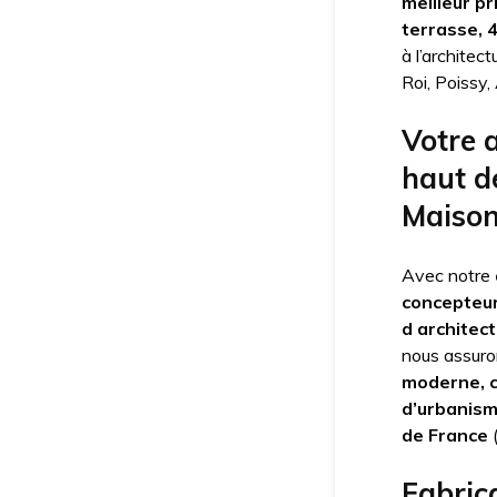
meilleur pr
terrasse, 
à l’architec
Roi, Poissy
Votre 
haut d
Maisons
Avec notre
concepteu
d architec
nous assuro
moderne, 
d’urbanis
de France
Fabrica