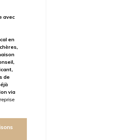
e avec
cal en
chères,
aison
onseil,
icant,
s de
déjà
ion via
reprise
isons