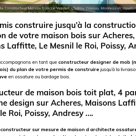
te Constructeur Maison Bois Le Vesinet, Chatou, Croissy, Montesson, Houilles
mis construire jusqu’à la constructi
son de votre maison bois sur Acheres,
 Laffitte, Le Mesnil le Roi, Poissy, 
accompagnons en tant que
constructeur designer de mob (
ois) du plan de votre permis de construire
jusqu’à la livrai
uve
en ossature ou bardage bois.
cteur de maison bois toit plat, 4 pa
e design sur Acheres, Maisons Laffit
le Roi, Poissy, Andresy ….
e
constructeur sur mesure de maison d architecte ossature