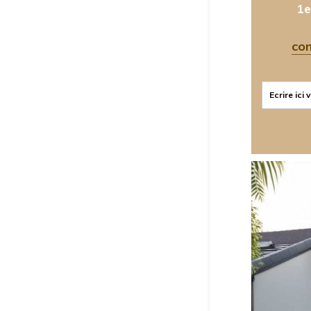
1e
co