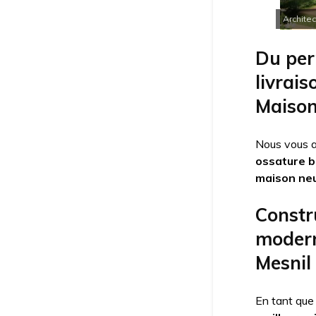
Architec
Du per
livrai
Maisons
Nous vous 
ossature b
maison ne
Constru
modern
Mesnil 
En tant qu