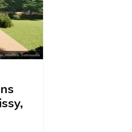
, Houilles, Sartrouville
ons
issy,