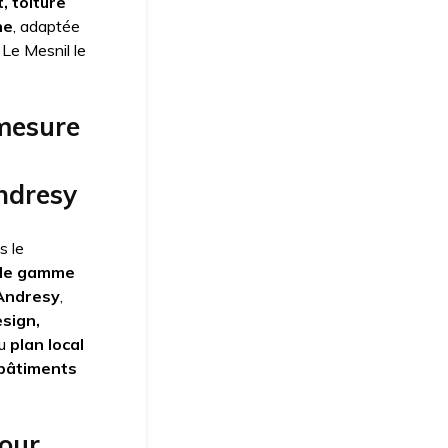
t, toiture
ne
, adaptée
 Le Mesnil le
 mesure
Andresy
s le
 de gamme
 Andresy
,
esign,
au
plan local
 bâtiments
pour