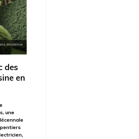
 pans Moderne
c des
sine en
de
s, une
 décennale
rpentiers
ectricien,