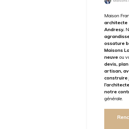
Maisons B
Maison Fran
architecte 
Andresy.
N
agrandisse
ossature b
Maisons Laf
neuve
ou v
devis, plan
artisan, a
construire
l’architect
notre cont
générale.
Renc