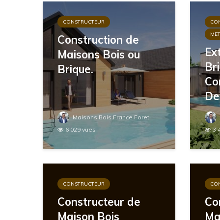
CONSTRUCTEUR
CO
MET
Construction de
Ex
Maisons Bois ou
Br
Brique.
Co
De
Maisons Bois France Foret
6 029 vues
3 
CONSTRUCTEUR
CO
Constructeur de
Co
Maison Bois
Ma