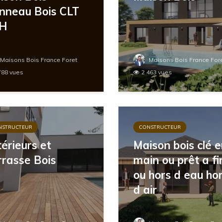
nneau Bois CLT
H
Maisons Bois France Foret
Maisons Bois France For
788 vues
2 463 vues
NSTRUCTEUR
CONSTRUCTEUR
érieurs et
Maison bois clé 
rrasse Bois
main ou prêt a fi
ou hors d eau ho
d air