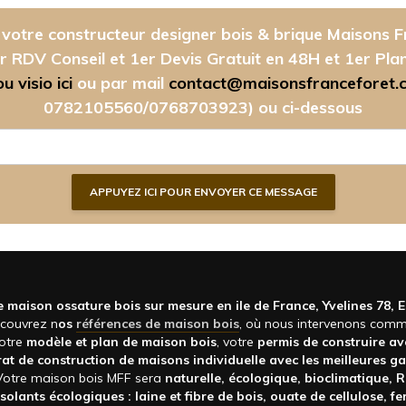
votre constructeur designer bois & brique Maisons F
r RDV Conseil et 1er Devis Gratuit en 48H et 1er Pla
 visio ici
ou par mail
contact@maisonsfranceforet.
0782105560/0768703923)
ou ci-dessous
 maison ossature bois sur mesure en ile de France, Yvelines 78, 
écouvrez n
os
références de maison bois
, où nous intervenons com
votre
modèle et plan de maison bois
, votre
permis de construire a
at de construction de maisons individuelle avec les meilleures ga
 Votre maison bois MFF sera
naturelle, écologique, bioclimatique, R
isolants écologiques : laine et fibre de bois, ouate de cellulose, f