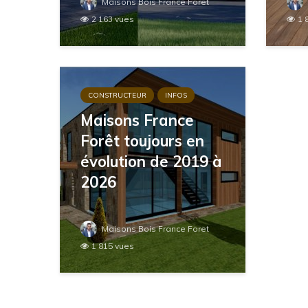
Maisons Bois France Foret
2 163 vues
1 
CONSTRUCTEUR
INFOS
Maisons France
Forêt toujours en
évolution de 2019 à
2026
Maisons Bois France Foret
1 815 vues