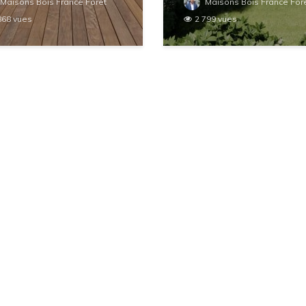
Maisons Bois France Foret
Maisons Bois France For
868 vues
2 799 vues