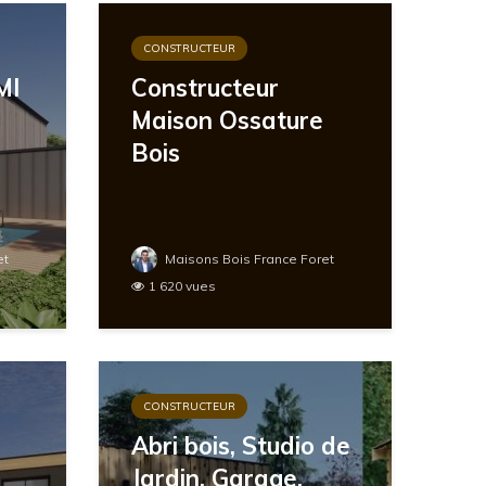
CONSTRUCTEUR
MI
Constructeur
Maison Ossature
Bois
et
Maisons Bois France Foret
1 620 vues
CONSTRUCTEUR
Abri bois, Studio de
Jardin, Garage,