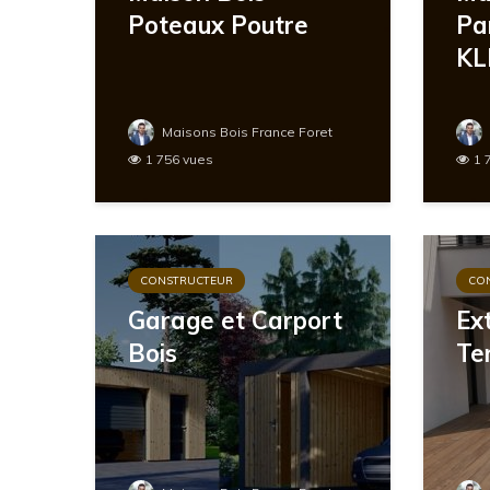
Poteaux Poutre
Pa
KL
Maisons Bois France Foret
1 756 vues
1 
CONSTRUCTEUR
CO
Garage et Carport
Ext
Bois
Te