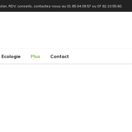
 plan, RDV, conseils, contactez-nous au 01.85.04.09.57 ou 07.82.10.55.60.
Ecologie
Plus
Contact