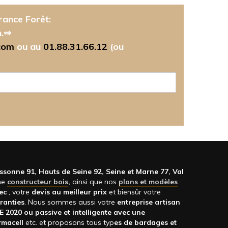
rance Forêt:
n.⇒
com
ou au
01.88.31.66.12
(ou
Essonne 91, Hauts de Seine 92, Seine et Marne 77, Val
me
constructeur bois
,
ainsi que nos
plans et modèles
vec
, votre
devis au meilleur prix
et biensûr votre
ranties
. Nous sommes aussi votre
entreprise artisan
E 2020 ou passive et intelligente avec une
ermacell
etc. et proposons tous typ
es de bardages et