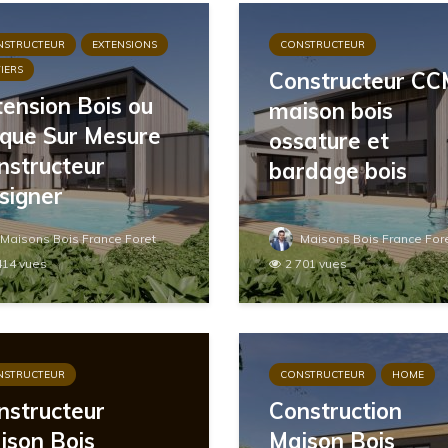
NSTRUCTEUR
EXTENSIONS
CONSTRUCTEUR
IERS
Constructeur CC
tension Bois ou
maison bois
ique Sur Mesure
ossature et
nstructeur
bardage bois
signer
Maisons Bois France Foret
Maisons Bois France For
414 vues
2 701 vues
NSTRUCTEUR
CONSTRUCTEUR
HOME
nstructeur
Construction
ison Bois
Maison Bois