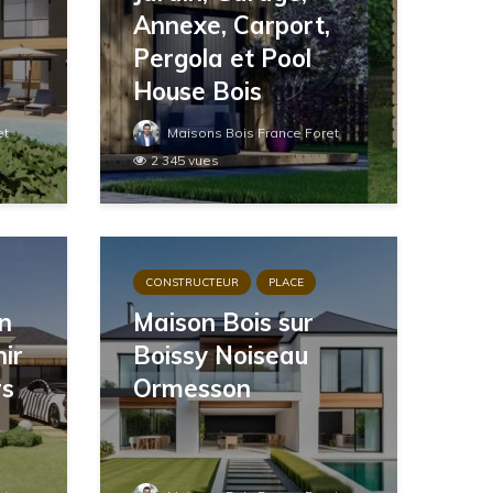
Annexe, Carport,
Pergola et Pool
House Bois
et
Maisons Bois France Foret
2 345 vues
CONSTRUCTEUR
PLACE
en
Maison Bois sur
nir
Boissy Noiseau
rs
Ormesson