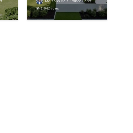
et
Maisons Bois France Foret
1 642 vues