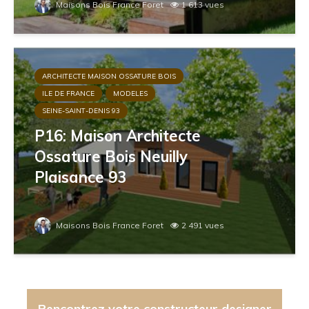
Maisons Bois France Foret
1 613 vues
ARCHITECTE MAISON OSSATURE BOIS
ILE DE FRANCE
MODELES
SEINE-SAINT-DENIS 93
P16: Maison Architecte
Ossature Bois Neuilly
Plaisance 93
Maisons Bois France Foret
2 491 vues
Rencontrez votre constructeur designer