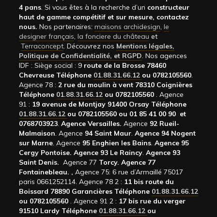
4 pans
. Si vous êtes à la recherche d’un
constructeur
haut de gamme compétitif et sur mesure, contactez
nous.
Nos partenaires:
maisons archidesign
,
le
designer français
,
la fonciere du château
et
Terraconcept
. Découvrez nos
Mentions légales,
Politique de Confidentialité, et RGPD
. Nos agences
IDF : Siège social : 9
route de la Brosse 78460
Chevreuse Téléphone
01.88.31.66.12
ou 0782105560
.
Agence 78 :
2 rue du moulin à vent 78310 Coignières
Téléphone
01.88.31.66.12
ou 0782105560
. Agence
91 :
19 avenue de Montjay 91400 Orsay Téléphone
01.88.31.66.12
ou 0782105560 ou 01 85 41 00 90 et
0768703923
.
Agence Versailles.
Agence
92
Rueil-
Malmaison
. Agence
94 Saint Maur
.
Agence 94 Nogent
sur Marne
. Agence
95 Enghien les Bains
.
Agence 95
Cergy Pontoise.
Agence 93 Le Raincy
.
Agence 93
Saint Denis.
Agence 77
Torcy.
Agence 77
Fontainebleau.
,
Agence 75: 6 rue d’Armaillé 75017
paris 0661252114. Agence 78 2 :
11 bis route du
Boissard 78890 Garancières Téléphone
01.88.31.66.12
ou 0782105560
. Agence 91 2 :
17 bis rue du verger
91510 Lardy Téléphone
01.88.31.66.12
ou