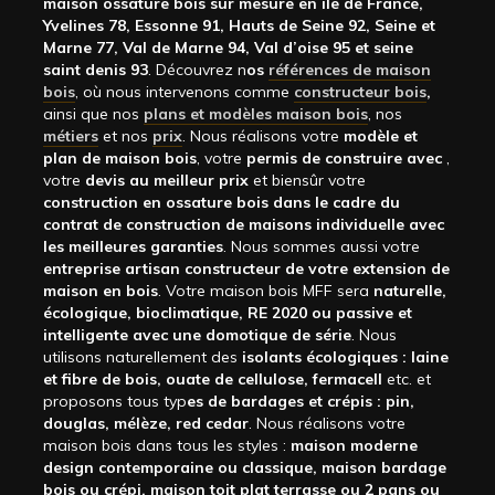
maison ossature bois sur mesure en ile de France,
Yvelines 78, Essonne 91, Hauts de Seine 92, Seine et
Marne 77, Val de Marne 94, Val d’oise 95 et seine
saint denis 93
. Découvrez n
os
références de maison
bois
, où nous intervenons comme
constructeur bois
,
ainsi que nos
plans et modèles maison bois
, nos
métiers
et nos
prix
. Nous réalisons votre
modèle et
plan de maison bois
, votre
permis de construire avec
,
votre
devis au meilleur prix
et biensûr votre
construction en ossature bois dans le cadre du
contrat de construction de maisons individuelle avec
les meilleures garanties
. Nous sommes aussi votre
entreprise artisan constructeur de votre extension de
maison en bois
. Votre maison bois MFF sera
naturelle,
écologique, bioclimatique, RE 2020 ou passive et
intelligente avec une domotique de série
. Nous
utilisons naturellement des
isolants écologiques : laine
et fibre de bois, ouate de cellulose, fermacell
etc. et
proposons tous typ
es de bardages et crépis : pin,
douglas, mélèze, red cedar
. Nous réalisons votre
maison bois dans tous les styles :
maison moderne
design contemporaine ou classique, maison bardage
bois ou crépi, maison toit plat terrasse ou 2 pans ou