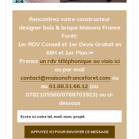
Rencontrez votre constructeur
designer bois & brique Maisons France
Forêt:
1er RDV Conseil et 1er Devis Gratuit en
48H et 1er Plan.⇒
Prenez
un rdv téléphonique ou visio ici
ou par mail
contact@maisonsfranceforet.com
ou
au
01.88.31.66.12
(ou
0782105560/0768703923)
ou ci-
dessous