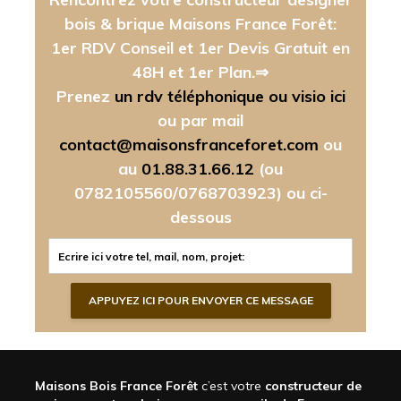
bois & brique Maisons France Forêt:
1er RDV Conseil et 1er Devis Gratuit en
48H et 1er Plan.⇒
Prenez
un rdv téléphonique ou visio ici
ou par mail
contact@maisonsfranceforet.com
ou
au
01.88.31.66.12
(ou
0782105560/0768703923)
ou ci-
dessous
Maisons Bois France Forêt
c’est votre
constructeur de