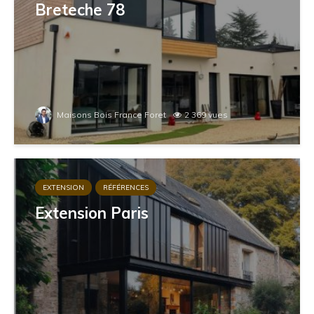
Breteche 78
Maisons Bois France Foret
2 369 vues
EXTENSION
RÉFÉRENCES
Extension Paris