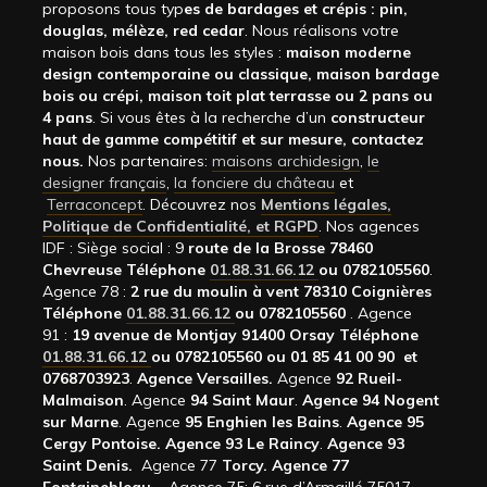
proposons tous typ
es de bardages et crépis : pin,
douglas, mélèze, red cedar
. Nous réalisons votre
maison bois dans tous les styles :
maison moderne
design contemporaine ou classique, maison bardage
bois ou crépi, maison toit plat terrasse ou 2 pans ou
4 pans
. Si vous êtes à la recherche d’un
constructeur
haut de gamme compétitif et sur mesure, contactez
nous.
Nos partenaires:
maisons archidesign
,
le
designer français
,
la fonciere du château
et
Terraconcept
. Découvrez nos
Mentions légales,
Politique de Confidentialité, et RGPD
. Nos agences
IDF : Siège social : 9
route de la Brosse 78460
Chevreuse Téléphone
01.88.31.66.12
ou 0782105560
.
Agence 78 :
2 rue du moulin à vent 78310 Coignières
Téléphone
01.88.31.66.12
ou 0782105560
. Agence
91 :
19 avenue de Montjay 91400 Orsay Téléphone
01.88.31.66.12
ou 0782105560 ou 01 85 41 00 90 et
0768703923
.
Agence Versailles.
Agence
92
Rueil-
Malmaison
. Agence
94 Saint Maur
.
Agence 94 Nogent
sur Marne
. Agence
95 Enghien les Bains
.
Agence 95
Cergy Pontoise.
Agence 93 Le Raincy
.
Agence 93
Saint Denis.
Agence 77
Torcy.
Agence 77