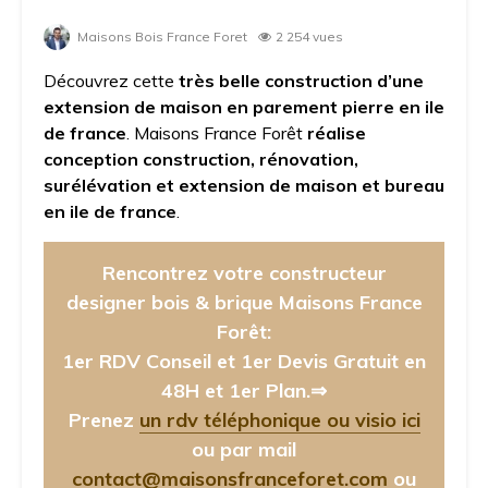
Maisons Bois France Foret
2 254 vues
Découvrez cette
très belle construction d’une
extension de maison en parement pierre en ile
de france
. Maisons France Forêt
réalise
conception construction, rénovation,
surélévation et extension de maison et bureau
en ile de france
.
Rencontrez votre constructeur
designer bois & brique Maisons France
Forêt:
1er RDV Conseil et 1er Devis Gratuit en
48H et 1er Plan.⇒
Prenez
un rdv téléphonique ou visio ici
ou par mail
contact@maisonsfranceforet.com
ou