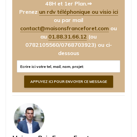
48H et 1er Plan.⇒
Prenez
un rdv téléphonique ou visio ici
ou par mail
contact@maisonsfranceforet.com
ou
au
01.88.31.66.12
(ou
0782105560/0768703923)
ou ci-
dessous