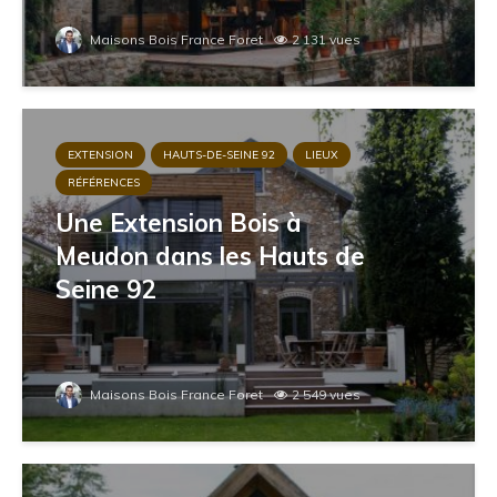
Maisons Bois France Foret
2 131 vues
EXTENSION
HAUTS-DE-SEINE 92
LIEUX
RÉFÉRENCES
Une Extension Bois à
Meudon dans les Hauts de
Seine 92
Maisons Bois France Foret
2 549 vues