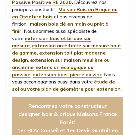
Passive Positive RE 2020
.
Découvrez nos
principes constructif :
Maison Bois en Brique ou
en Ossature bois
et nos niveaux de
finition :
maison bois clé en main ou prêt à
finir
.
Nous sommes aussi spécialiste de
votre
extension bois et brique sur
mesure
,
extension architecte sur mesure haut
de gamme,
extension toit plat moderne
design
,
extension sur maison meulière ou
ancienne
,
extension écologique ou
passive
,
extension bois, pierre ou zinc
. Nous
vous accompagnons aussi dans votre
étude de
sol ou votre plan de géomètre pour extension.
Rencontrez votre constructeur
designer bois & brique Maisons France
Forêt:
1er RDV Conseil et 1er Devis Gratuit en