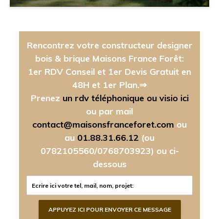
Rencontrez votre constructeur designer
bois & brique Maisons France Forêt:
1er RDV Conseil et 1er Devis Gratuit en
48H et 1er Plan.⇒
Prenez
un rdv téléphonique ou visio ici
ou par mail
contact@maisonsfranceforet.com
ou
au
01.88.31.66.12
(ou
0782105560/0768703923)
ou ci-
dessous