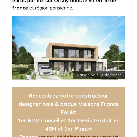
euros par m2 sur Orsay dans le 91 en ile de
france
et région parisienne.
Maison bois ile de france
Rencontrez votre constructeur
designer bois & brique Maisons France
Forêt:
1er RDV Conseil et 1er Devis Gratuit en
48H et 1er Plan.⇒
Prenez
un rdv téléphonique ou visio ici