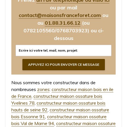
ou par mail
contact@maisonsfranceforet.com
ou
au
01.88.31.66.12
(ou
0782105560/0768703923)
ou ci-
dessous
Nous sommes votre constructeur dans de
nombreuses
zones
:
constructeur maison bois en ile
de France
,
constructeur maison ossature bois
Yvelines 78
,
constructeur maison ossature bois
hauts de seine 92
,
constructeur maison ossature
bois Essonne 91
,
constructeur maison ossature
bois Val de Marne 94
,
constructeur maison ossature