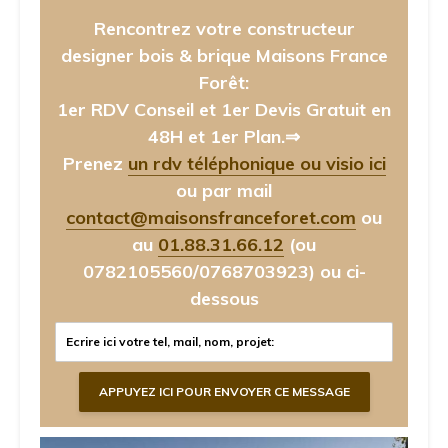
Rencontrez votre constructeur
designer bois & brique Maisons France
Forêt:
1er RDV Conseil et 1er Devis Gratuit en
48H et 1er Plan.⇒
Prenez
un rdv téléphonique ou visio ici
ou par mail
contact@maisonsfranceforet.com
ou
au
01.88.31.66.12
(ou
0782105560/0768703923)
ou ci-
dessous