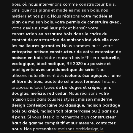
bois
, où nous intervenons comme
constructeur bois
,
ainsi que nos
plans et modèles maison bois
, nos
métiers
et nos
prix
. Nous réalisons votre
modèle et
plan de maison bois
, votre
permis de construire avec
,
votre
devis au meilleur prix
et biensûr votre
construction en ossature bois dans le cadre du
contrat de construction de maisons individuelle avec
les meilleures garanties
. Nous sommes aussi votre
entreprise artisan constructeur de votre extension de
maison en bois
. Votre maison bois MFF sera
naturelle,
écologique, bioclimatique, RE 2020 ou passive et
intelligente avec une domotique de série
. Nous
utilisons naturellement des
isolants écologiques : laine
et fibre de bois, ouate de cellulose, fermacell
etc. et
proposons tous typ
es de bardages et crépis : pin,
douglas, mélèze, red cedar
. Nous réalisons votre
maison bois dans tous les styles :
maison moderne
design contemporaine ou classique, maison bardage
bois ou crépi, maison toit plat terrasse ou 2 pans ou
4 pans
. Si vous êtes à la recherche d’un
constructeur
haut de gamme compétitif et sur mesure, contactez
nous.
Nos partenaires:
maisons archidesign
,
le