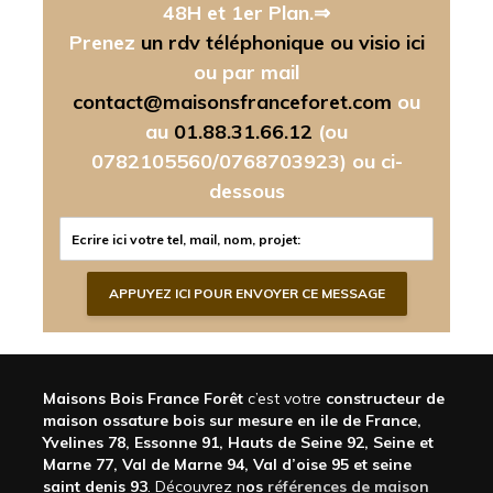
48H et 1er Plan.⇒
Prenez
un rdv téléphonique ou visio ici
ou par mail
contact@maisonsfranceforet.com
ou
au
01.88.31.66.12
(ou
0782105560/0768703923)
ou ci-
dessous
Maisons Bois France Forêt
c’est votre
constructeur de
maison ossature bois sur mesure en ile de France,
Yvelines 78, Essonne 91, Hauts de Seine 92, Seine et
Marne 77, Val de Marne 94, Val d’oise 95 et seine
saint denis 93
. Découvrez n
os
références de maison