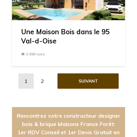
Une Maison Bois dans le 95
Val-d-Oise
2 696 vues
1
2
SUIVANT
Rencontrez votre constructeur designer
bois & brique Maisons France Forêt:
1er RDV Conseil et 1er Devis Gratuit en