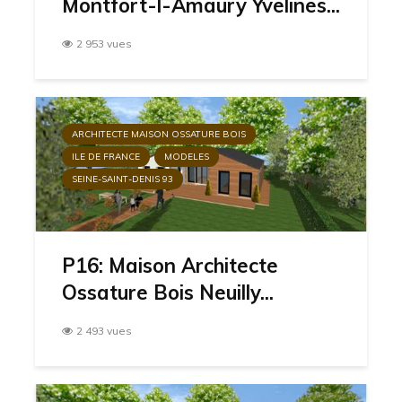
Montfort-l-Amaury Yvelines...
2 953 vues
ARCHITECTE MAISON OSSATURE BOIS
ILE DE FRANCE
MODELES
SEINE-SAINT-DENIS 93
P16: Maison Architecte
Ossature Bois Neuilly...
2 493 vues