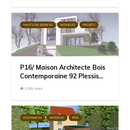
HAUTS-DE-SEINE 92
MODELES
PROJETS
P16/ Maison Architecte Bois
Contemporaine 92 Plessis...
2 291 vues
ESSONNE 91
MODELES
PRIX