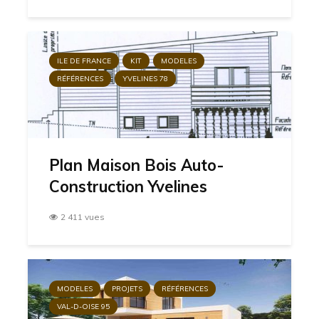
ILE DE FRANCE
KIT
MODELES
RÉFÉRENCES
YVELINES 78
Plan Maison Bois Auto-
Construction Yvelines
2 411 vues
MODELES
PROJETS
RÉFÉRENCES
VAL-D-OISE 95