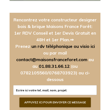
Rencontrez votre constructeur designer
bois & brique Maisons France Forêt:
1er RDV Conseil et 1er Devis Gratuit en
48H et 1er Plan.⇒
Prenez
un rdv téléphonique ou visio ici
ou par mail
contact@maisonsfranceforet.com
ou
au
01.88.31.66.12
(ou
0782105560/0768703923)
ou ci-
dessous