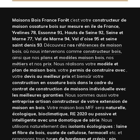
Maisons Bois France Forêt
c’est votre
constructeur de
maison ossature bois sur mesure en ile de France,
Yvelines 78, Essonne 91, Hauts de Seine 92, Seine et
Marne 77, Val de Marne 94, Val d’oise 95 et seine
saint denis 93
. Découvrez n
os
références de maison
bois
, où nous intervenons comme
constructeur bois
,
ainsi que nos
plans et modèles maison bois
, nos
métiers
et nos
prix
. Nous réalisons votre
modèle et
plan de maison bois
, votre
permis de construire avec
,
votre
devis au meilleur prix
et biensûr votre
construction en ossature bois dans le cadre du
contrat de construction de maisons individuelle avec
les meilleures garanties
. Nous sommes aussi votre
entreprise artisan constructeur de votre extension de
maison en bois
. Votre maison bois MFF sera
naturelle,
écologique, bioclimatique, RE 2020 ou passive et
intelligente avec une domotique de série
. Nous
utilisons naturellement des
isolants écologiques : laine
et fibre de bois, ouate de cellulose, fermacell
etc. et
proposons tous typ
es de bardages et crépis : pin,