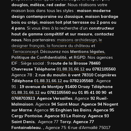
douglas, mélèze, red cedar
. Nous réalisons votre
maison bois dans tous les styles :
maison moderne
design contemporaine ou classique, maison bardage
bois ou crépi, maison toit plat terrasse ou 2 pans ou
4 pans
. Si vous êtes à la recherche d’un
constructeur
haut de gamme compétitif et sur mesure, contactez
nous.
Nos partenaires:
maisons archidesign
,
le
designer français
,
la fonciere du château
et
Terraconcept
. Découvrez nos
Mentions légales,
Politique de Confidentialité, et RGPD
. Nos agences
IDF : Siège social : 9
route de la Brosse 78460
Chevreuse Téléphone
01.88.31.66.12
ou 0782105560
.
Agence 78 :
2 rue du moulin à vent 78310 Coignières
Téléphone
01.88.31.66.12
ou 0782105560
. Agence
91 :
19 avenue de Montjay 91400 Orsay Téléphone
01.88.31.66.12
ou 0782105560 ou 01 85 41 00 90 et
0768703923
.
Agence Versailles.
Agence
92
Rueil-
Malmaison
. Agence
94 Saint Maur
.
Agence 94 Nogent
sur Marne
. Agence
95 Enghien les Bains
.
Agence 95
Cergy Pontoise.
Agence 93 Le Raincy
.
Agence 93
Saint Denis.
Agence 77
Torcy.
Agence 77
Fontainebleau.
,
Agence 75: 6 rue d’Armaillé 75017