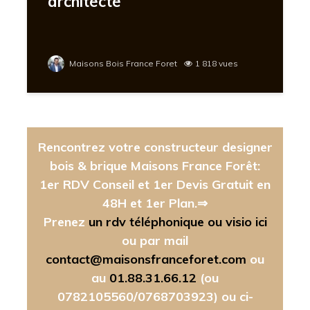
architecte
Maisons Bois France Foret
1 818 vues
Rencontrez votre constructeur designer
bois & brique Maisons France Forêt:
1er RDV Conseil et 1er Devis Gratuit en
48H et 1er Plan.⇒
Prenez
un rdv téléphonique ou visio ici
ou par mail
contact@maisonsfranceforet.com
ou
au
01.88.31.66.12
(ou
0782105560/0768703923)
ou ci-