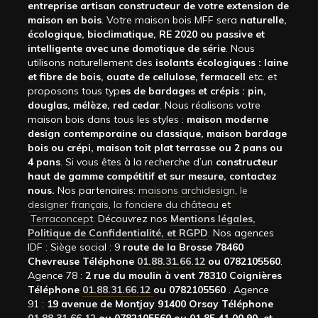
entreprise artisan constructeur de votre extension de
maison en bois
. Votre maison bois MFF sera
naturelle,
écologique, bioclimatique, RE 2020 ou passive et
intelligente avec une domotique de série
. Nous
utilisons naturellement des
isolants écologiques : laine
et fibre de bois, ouate de cellulose, fermacell
etc. et
proposons tous typ
es de bardages et crépis : pin,
douglas, mélèze, red cedar
. Nous réalisons votre
maison bois dans tous les styles :
maison moderne
design contemporaine ou classique, maison bardage
bois ou crépi, maison toit plat terrasse ou 2 pans ou
4 pans
. Si vous êtes à la recherche d’un
constructeur
haut de gamme compétitif et sur mesure, contactez
nous.
Nos partenaires:
maisons archidesign
,
le
designer français
,
la fonciere du château
et
Terraconcept
. Découvrez nos
Mentions légales,
Politique de Confidentialité, et RGPD
. Nos agences
IDF : Siège social : 9
route de la Brosse 78460
Chevreuse Téléphone
01.88.31.66.12
ou 0782105560
.
Agence 78 :
2 rue du moulin à vent 78310 Coignières
Téléphone
01.88.31.66.12
ou 0782105560
. Agence
91 :
19 avenue de Montjay 91400 Orsay Téléphone