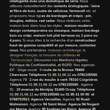
intelligente avec une domotique de série
. Nous
utilisons naturellement des
isolants écologiques : laine
et fibre de bois, ouate de cellulose, fermacell
etc. et
proposons tous typ
es de bardages et crépis : pin,
douglas, mélèze, red cedar
. Nous réalisons votre
maison bois dans tous les styles :
maison moderne
design contemporaine ou classique, maison bardage
bois ou crépi, maison toit plat terrasse ou 2 pans ou
4 pans
. Si vous êtes à la recherche d’un
constructeur
haut de gamme compétitif et sur mesure, contactez
nous.
Nos partenaires:
maisons archidesign
,
le
designer français
,
la fonciere du château
et
Terraconcept
. Découvrez nos
Mentions légales,
Politique de Confidentialité, et RGPD
. Nos agences
IDF : Siège social : 9
route de la Brosse 78460
Chevreuse Téléphone
01.88.31.66.12
ou 0782105560
.
Agence 78 :
2 rue du moulin à vent 78310 Coignières
Téléphone
01.88.31.66.12
ou 0782105560
. Agence
91 :
19 avenue de Montjay 91400 Orsay Téléphone
01.88.31.66.12
ou 0782105560 ou 01 85 41 00 90 et
0768703923
.
Agence Versailles.
Agence
92
Rueil-
Malmaison
. Agence
94 Saint Maur
.
Agence 94 Nogent
sur Marne
. Agence
95 Enghien les Bains
.
Agence 95