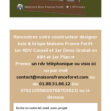
Maisons Bois France Foret
1 874 vues
Rencontrez votre constructeur designer
bois & brique Maisons France Forêt:
1er RDV Conseil et 1er Devis Gratuit en
48H et 1er Plan.⇒
Prenez
un rdv téléphonique ou visio ici
ou par mail
contact@maisonsfranceforet.com
ou
au
01.88.31.66.12
(ou
0782105560/0768703923)
ou ci-
dessous