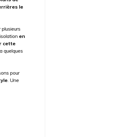
rrières le
 plusieurs
isolation
en
r cette
y a quelques
sons pour
tyle
. Une