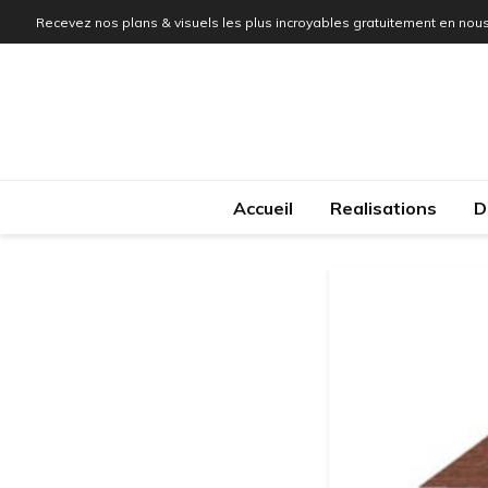
Recevez nos plans & visuels les plus incroyables gratuitement en nous
Accueil
Realisations
D