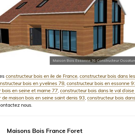
Maison Bois Essonne 91 Constructeur Ossatur
es
constructeur bois en ile de France
,
constructeur bois dans le
nstructeur bois en yvelines 78
,
constructeur bois en essonne 9
r bois en seine et marne 77
,
constructeur bois dans le val d’ois
r de maison bois en seine saint denis 93
,
constructeur bois dans
Contactez nous.
Maisons Bois France Foret