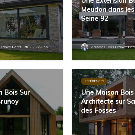
Une Extension Bo
Meudon dans les
Seine 92
France Foret
2 256 vues
Maisons Bois France For
RÉFÉRENCES
 Bois Sur
Une Maison Bois
Brunoy
Architecte sur S
des Fosses