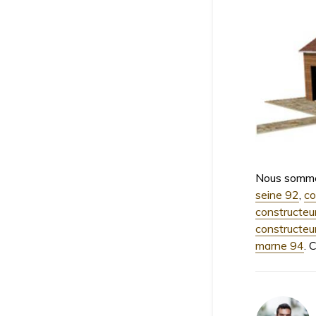
Nous somm
seine 92
,
co
constructeu
constructeu
marne 94
. 