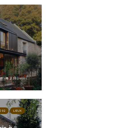
et
2 132 vues
E 92
LIEUX