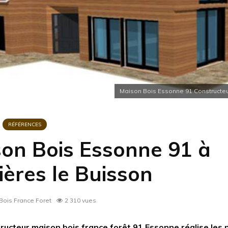
Maison Bois Essonne 91 Constructe
RÉFÉRENCES
on Bois Essonne 91 à
ières le Buisson
ois France Foret
2 310 vues
ructeur maison bois france forêt 91 Essonne réalise les 