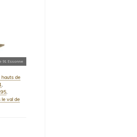
e 91 Essonne
s hauts de
1
,
e 95
,
 le val de