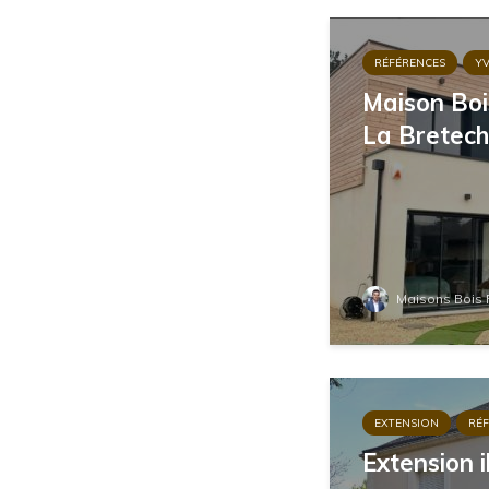
RÉFÉRENCES
YV
Maison Boi
La Bretech
Maisons Bois 
EXTENSION
RÉ
Extension i