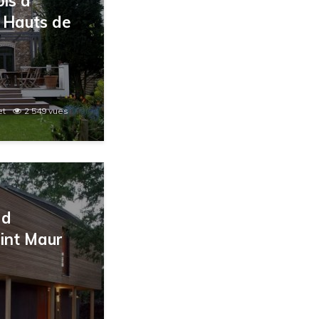
is à
 Hauts de
et
2 549 vues
 d
aint Maur