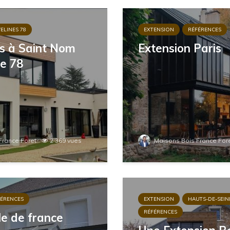
ELINES 78
EXTENSION
RÉFÉRENCES
s à Saint Nom
Extension Paris
e 78
France Foret
2 369 vues
Maisons Bois France For
FÉRENCES
EXTENSION
HAUTS-DE-SEIN
RÉFÉRENCES
le de france