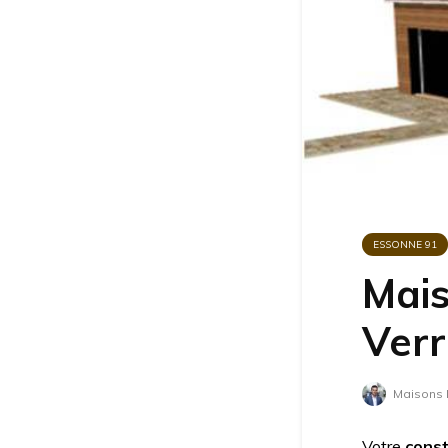
ESSONNE 91
Mais
Verr
Maisons B
Votre
const