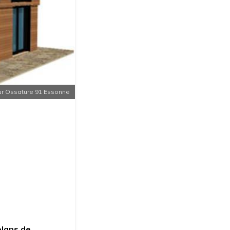
ur Ossature 91 Essonne
plans de