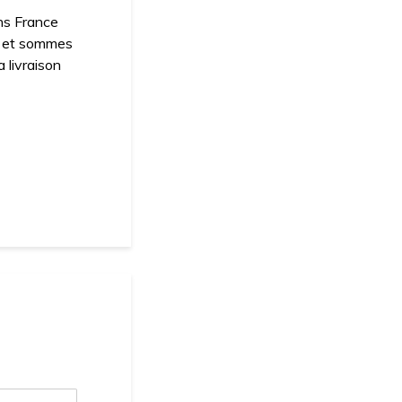
ns France
s et sommes
a livraison