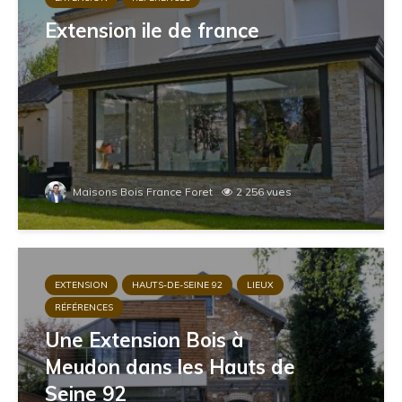
Extension ile de france
Maisons Bois France Foret
2 256 vues
EXTENSION
HAUTS-DE-SEINE 92
LIEUX
RÉFÉRENCES
Une Extension Bois à
Meudon dans les Hauts de
Seine 92