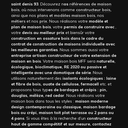
saint denis 93
. Découvrez n
os
références de maison
bois
, où nous intervenons comme
constructeur bois
,
ainsi que nos
plans et modèles maison bois
, nos
métiers
et nos
prix
. Nous réalisons votre
modèle et
plan de maison bois
, votre
permis de construire avec
,
votre
devis au meilleur prix
et biensûr votre
construction en ossature bois dans le cadre du
contrat de construction de maisons individuelle avec
les meilleures garanties
. Nous sommes aussi votre
entreprise artisan constructeur de votre extension de
maison en bois
. Votre maison bois MFF sera
naturelle,
écologique, bioclimatique, RE 2020 ou passive et
intelligente avec une domotique de série
. Nous
utilisons naturellement des
isolants écologiques : laine
et fibre de bois, ouate de cellulose, fermacell
etc. et
proposons tous typ
es de bardages et crépis : pin,
douglas, mélèze, red cedar
. Nous réalisons votre
maison bois dans tous les styles :
maison moderne
design contemporaine ou classique, maison bardage
bois ou crépi, maison toit plat terrasse ou 2 pans ou
4 pans
. Si vous êtes à la recherche d’un
constructeur
haut de gamme compétitif et sur mesure, contactez