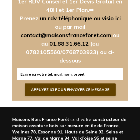
1er RDV Conseil et 1er Devis Gratuit en
48H et 1er Plan.⇒
Prenez
un rdv téléphonique ou visio ici
ou par mail
contact@maisonsfranceforet.com
ou
au
01.88.31.66.12
(ou
0782105560/0768703923)
ou ci-
dessous
Maisons Bois France Forêt
c’est votre
constructeur de
maison ossature bois sur mesure en ile de France,
Yvelines 78, Essonne 91, Hauts de Seine 92, Seine et
Marne 77, Val de Marne 94, Val d’oise 95 et seine