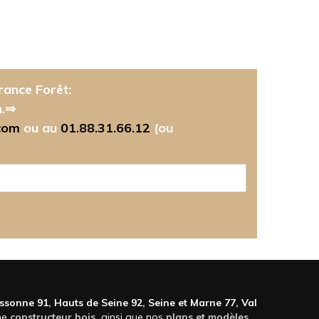
rance Forêt:
n.⇒
com
ou au
01.88.31.66.12
(ou
Essonne 91, Hauts de Seine 92, Seine et Marne 77, Val
me
constructeur bois
,
ainsi que nos
plans et modèles