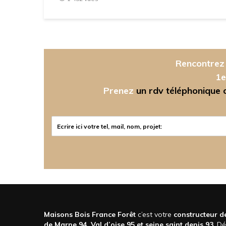
Rencontrez 
1e
Prenez
un rdv téléphonique ou
Maisons Bois France Forêt
c’est votre
constructeur de
de Marne 94, Val d’oise 95 et seine saint denis 93
. D