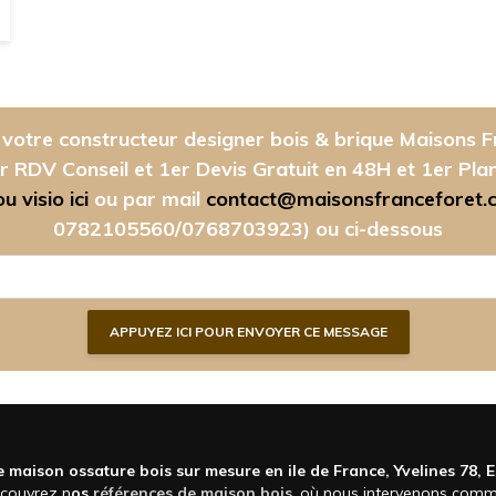
votre constructeur designer bois & brique Maisons F
r RDV Conseil et 1er Devis Gratuit en 48H et 1er Pla
 visio ici
ou par mail
contact@maisonsfranceforet.
0782105560/0768703923)
ou ci-dessous
 maison ossature bois sur mesure en ile de France, Yvelines 78, 
écouvrez n
os
références de maison bois
, où nous intervenons com