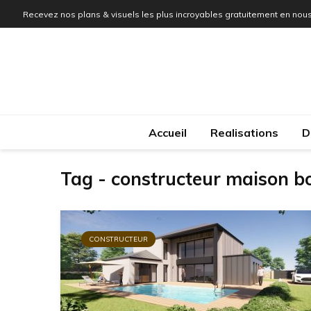
Recevez nos plans & visuels les plus incroyables gratuitement en nous
Accueil
Realisations
D
Tag - constructeur maison boi
CONSTRUCTEUR