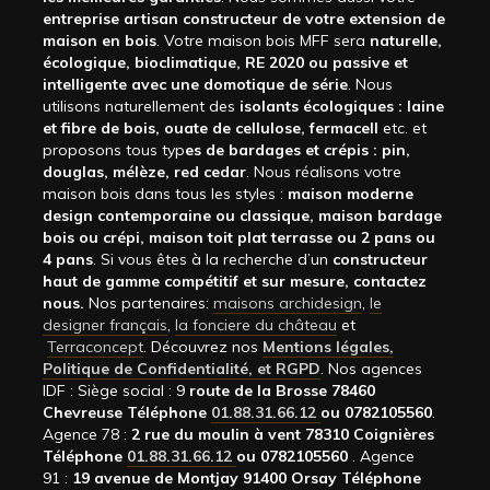
entreprise artisan constructeur de votre extension de
maison en bois
. Votre maison bois MFF sera
naturelle,
écologique, bioclimatique, RE 2020 ou passive et
intelligente avec une domotique de série
. Nous
utilisons naturellement des
isolants écologiques : laine
et fibre de bois, ouate de cellulose, fermacell
etc. et
proposons tous typ
es de bardages et crépis : pin,
douglas, mélèze, red cedar
. Nous réalisons votre
maison bois dans tous les styles :
maison moderne
design contemporaine ou classique, maison bardage
bois ou crépi, maison toit plat terrasse ou 2 pans ou
4 pans
. Si vous êtes à la recherche d’un
constructeur
haut de gamme compétitif et sur mesure, contactez
nous.
Nos partenaires:
maisons archidesign
,
le
designer français
,
la fonciere du château
et
Terraconcept
. Découvrez nos
Mentions légales,
Politique de Confidentialité, et RGPD
. Nos agences
IDF : Siège social : 9
route de la Brosse 78460
Chevreuse Téléphone
01.88.31.66.12
ou 0782105560
.
Agence 78 :
2 rue du moulin à vent 78310 Coignières
Téléphone
01.88.31.66.12
ou 0782105560
. Agence
91 :
19 avenue de Montjay 91400 Orsay Téléphone