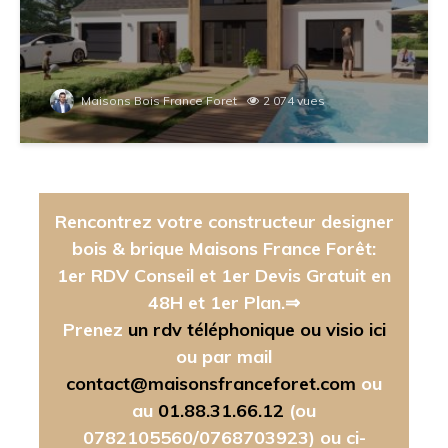
Maisons Bois France Foret
2 074 vues
Rencontrez votre constructeur designer
bois & brique Maisons France Forêt:
1er RDV Conseil et 1er Devis Gratuit en
48H et 1er Plan.⇒
Prenez
un rdv téléphonique ou visio ici
ou par mail
contact@maisonsfranceforet.com
ou
au
01.88.31.66.12
(ou
0782105560/0768703923)
ou ci-