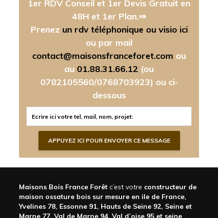
1er RDV Conseil et 1er Devis Gratuit en
48H et 1er Plan.⇒
Prenez
un rdv téléphonique ou visio ici
ou par mail
contact@maisonsfranceforet.com
ou
au
01.88.31.66.12
(ou
0782105560/0768703923)
ou ci-
dessous
Maisons Bois France Forêt
c’est votre
constructeur de
maison ossature bois sur mesure en ile de France,
Yvelines 78, Essonne 91, Hauts de Seine 92, Seine et
Marne 77, Val de Marne 94, Val d’oise 95 et seine