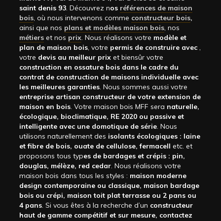
saint denis 93
. Découvrez n
os
références de maison
bois
, où nous intervenons comme
constructeur bois
,
ainsi que nos
plans et modèles maison bois
, nos
métiers
et nos
prix
. Nous réalisons votre
modèle et
plan de maison bois
, votre
permis de construire avec
,
votre
devis au meilleur prix
et biensûr votre
construction en ossature bois dans le cadre du
contrat de construction de maisons individuelle avec
les meilleures garanties
. Nous sommes aussi votre
entreprise artisan constructeur de votre extension de
maison en bois
. Votre maison bois MFF sera
naturelle,
écologique, bioclimatique, RE 2020 ou passive et
intelligente avec une domotique de série
. Nous
utilisons naturellement des
isolants écologiques : laine
et fibre de bois, ouate de cellulose, fermacell
etc. et
proposons tous typ
es de bardages et crépis : pin,
douglas, mélèze, red cedar
. Nous réalisons votre
maison bois dans tous les styles :
maison moderne
design contemporaine ou classique, maison bardage
bois ou crépi, maison toit plat terrasse ou 2 pans ou
4 pans
. Si vous êtes à la recherche d’un
constructeur
haut de gamme compétitif et sur mesure, contactez