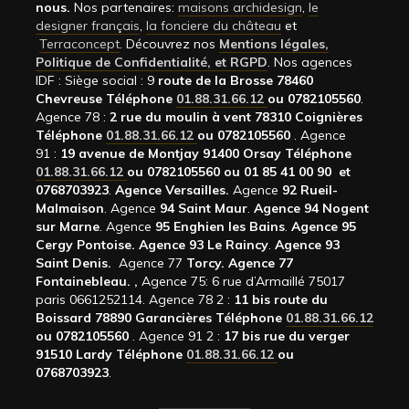
nous.
Nos partenaires:
maisons archidesign
,
le
designer français
,
la fonciere du château
et
Terraconcept
. Découvrez nos
Mentions légales,
Politique de Confidentialité, et RGPD
. Nos agences
IDF : Siège social : 9
route de la Brosse 78460
Chevreuse Téléphone
01.88.31.66.12
ou 0782105560
.
Agence 78 :
2 rue du moulin à vent 78310 Coignières
Téléphone
01.88.31.66.12
ou 0782105560
. Agence
91 :
19 avenue de Montjay 91400 Orsay Téléphone
01.88.31.66.12
ou 0782105560 ou 01 85 41 00 90 et
0768703923
.
Agence Versailles.
Agence
92
Rueil-
Malmaison
. Agence
94 Saint Maur
.
Agence 94 Nogent
sur Marne
. Agence
95 Enghien les Bains
.
Agence 95
Cergy Pontoise.
Agence 93 Le Raincy
.
Agence 93
Saint Denis.
Agence 77
Torcy.
Agence 77
Fontainebleau.
,
Agence 75: 6 rue d’Armaillé 75017
paris 0661252114. Agence 78 2 :
11 bis route du
Boissard 78890 Garancières Téléphone
01.88.31.66.12
ou 0782105560
. Agence 91 2 :
17 bis rue du verger
91510 Lardy Téléphone
01.88.31.66.12
ou
0768703923
.