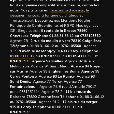
4 pans
. Si vous êtes à la recherche d’un
constructeur
haut de gamme compétitif et sur mesure, contactez
nous.
Nos partenaires:
maisons archidesign
,
le
designer français
,
la fonciere du château
et
Terraconcept
. Découvrez nos
Mentions légales,
Politique de Confidentialité, et RGPD
. Nos agences
IDF : Siège social : 9
route de la Brosse 78460
Chevreuse Téléphone
01.88.31.66.12
ou 0782105560
.
Agence 78 :
2 rue du moulin à vent 78310 Coignières
Téléphone
01.88.31.66.12
ou 0782105560
. Agence
91 :
19 avenue de Montjay 91400 Orsay Téléphone
01.88.31.66.12
ou 0782105560 ou 01 85 41 00 90 et
0768703923
.
Agence Versailles.
Agence
92
Rueil-
Malmaison
. Agence
94 Saint Maur
.
Agence 94 Nogent
sur Marne
. Agence
95 Enghien les Bains
.
Agence 95
Cergy Pontoise.
Agence 93 Le Raincy
.
Agence 93
Saint Denis.
Agence 77
Torcy.
Agence 77
Fontainebleau.
,
Agence 75: 6 rue d’Armaillé 75017
paris 0661252114. Agence 78 2 :
11 bis route du
Boissard 78890 Garancières Téléphone
01.88.31.66.12
ou 0782105560
. Agence 91 2 :
17 bis rue du verger
91510 Lardy Téléphone
01.88.31.66.12
ou
0768703923
.