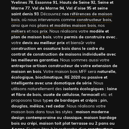
Yvelines 78, Essonne 91, Hauts de Seine 92, Seine et
Marne 77, Val de Marne 94, Val d’oise 95 et seine
saint denis 93
. Découvrez n
os
références de maison
bois
, où nous intervenons comme
constructeur bois
,
ainsi que nos
plans et modèles maison bois
, nos
métiers
et nos
prix
. Nous réalisons votre
modèle et
plan de maison bois
, votre
permis de construire avec
,
votre
devis au meilleur prix
et biensûr votre
construction en ossature bois dans le cadre du
contrat de construction de maisons individuelle avec
les meilleures garanties
. Nous sommes aussi votre
entreprise artisan constructeur de votre extension de
maison en bois
. Votre maison bois MFF sera
naturelle,
écologique, bioclimatique, RE 2020 ou passive et
intelligente avec une domotique de série
. Nous
utilisons naturellement des
isolants écologiques : laine
et fibre de bois, ouate de cellulose, fermacell
etc. et
proposons tous typ
es de bardages et crépis : pin,
douglas, mélèze, red cedar
. Nous réalisons votre
maison bois dans tous les styles :
maison moderne
design contemporaine ou classique, maison bardage
bois ou crépi, maison toit plat terrasse ou 2 pans ou