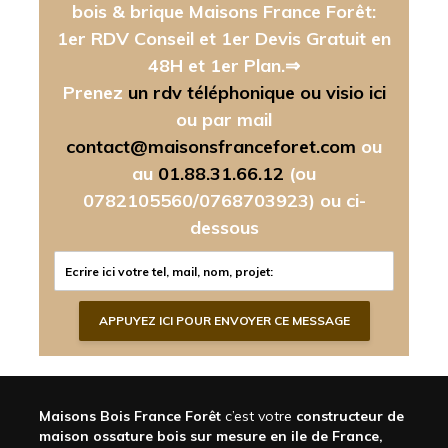
bois & brique Maisons France Forêt:
1er RDV Conseil et 1er Devis Gratuit en
48H et 1er Plan.⇒
Prenez
un rdv téléphonique ou visio ici
ou par mail
contact@maisonsfranceforet.com
ou
au
01.88.31.66.12
(ou
0782105560/0768703923)
ou ci-
dessous
Maisons Bois France Forêt
c’est votre
constructeur de
maison ossature bois sur mesure en ile de France,