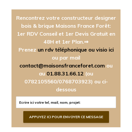
Rencontrez votre constructeur designer
bois & brique Maisons France Forêt:
1er RDV Conseil et 1er Devis Gratuit en
48H et 1er Plan.⇒
Prenez
un rdv téléphonique ou visio ici
ou par mail
contact@maisonsfranceforet.com
ou
au
01.88.31.66.12
(ou
0782105560/0768703923)
ou ci-
dessous