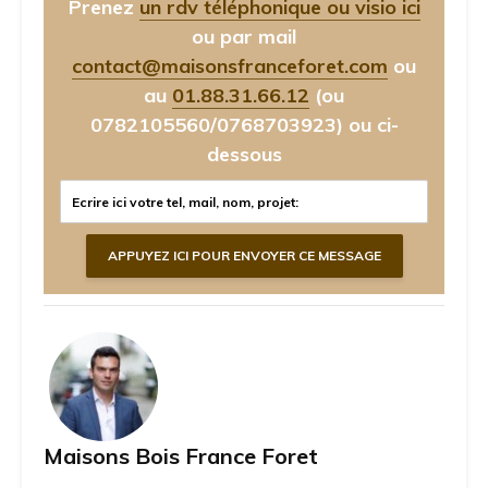
Prenez
un rdv téléphonique ou visio ici
ou par mail
contact@maisonsfranceforet.com
ou
au
01.88.31.66.12
(ou
0782105560/0768703923)
ou ci-
dessous
Maisons Bois France Foret