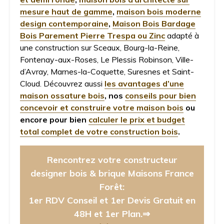
mesure haut de gamme
,
maison bois moderne
design contemporaine
,
Maison Bois Bardage
Bois Parement Pierre Trespa ou Zinc
adapté à
une construction sur Sceaux, Bourg-la-Reine,
Fontenay-aux-Roses, Le Plessis Robinson, Ville-
d’Avray, Marnes-la-Coquette, Suresnes et Saint-
Cloud. Découvrez aussi
les avantages d’une
maison ossature bois
, nos
conseils pour bien
concevoir et construire votre maison bois
ou
encore pour bien
calculer le prix et budget
total complet de votre construction bois
.
Rencontrez votre constructeur
designer bois & brique Maisons France
Forêt:
1er RDV Conseil et 1er Devis Gratuit en
48H et 1er Plan.⇒