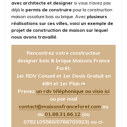
avec architecte et designer
si vous n’avez pas
déjà le
permis de construire
pour la construction
maison ossature bois ou brique. Avec
plusieurs
réalisations sur ces villes, voici un exemple de
projet de construction de maison sur lequel
nous avons travaillé
.
Rencontrez votre constructeur
designer bois & brique Maisons France
Forêt:
1er RDV Conseil et 1er Devis Gratuit en
48H et 1er Plan.⇒
Prenez
un rdv téléphonique ou visio ici
ou par mail
contact@maisonsfranceforet.com
ou
au
01.88.31.66.12
(ou
0782105560/0768703923)
ou ci-