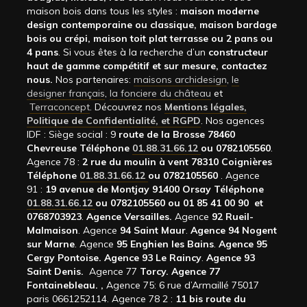
maison bois dans tous les styles :
maison moderne
design contemporaine ou classique, maison bardage
bois ou crépi, maison toit plat terrasse ou 2 pans ou
4 pans
. Si vous êtes à la recherche d’un
constructeur
haut de gamme compétitif et sur mesure, contactez
nous.
Nos partenaires:
maisons archidesign
,
le
designer français
,
la fonciere du château
et
Terraconcept
. Découvrez nos
Mentions légales,
Politique de Confidentialité, et RGPD
. Nos agences
IDF : Siège social : 9
route de la Brosse 78460
Chevreuse Téléphone
01.88.31.66.12
ou 0782105560
.
Agence 78 :
2 rue du moulin à vent 78310 Coignières
Téléphone
01.88.31.66.12
ou 0782105560
. Agence
91 :
19 avenue de Montjay 91400 Orsay Téléphone
01.88.31.66.12
ou 0782105560 ou 01 85 41 00 90 et
0768703923
.
Agence Versailles.
Agence
92
Rueil-
Malmaison
. Agence
94 Saint Maur
.
Agence 94 Nogent
sur Marne
. Agence
95 Enghien les Bains
.
Agence 95
Cergy Pontoise.
Agence 93 Le Raincy
.
Agence 93
Saint Denis.
Agence 77
Torcy.
Agence 77
Fontainebleau.
,
Agence 75: 6 rue d’Armaillé 75017
paris 0661252114. Agence 78 2 :
11 bis route du