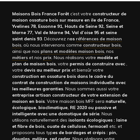
Maisons Bois France Forêt
c’est votre
constructeur de
maison ossature bois sur mesure en ile de France,
Yvelines 78, Essonne 91, Hauts de Seine 92, Seine et
Marne 77, Val de Marne 94, Val d’oise 95 et seine
saint denis 93
. Découvrez n
os
références de maison
bois
, où nous intervenons comme
constructeur bois
,
ainsi que nos
plans et modèles maison bois
, nos
métiers
et nos
prix
. Nous réalisons votre
modèle et
plan de maison bois
, votre
permis de construire avec
,
votre
devis au meilleur prix
et biensûr votre
construction en ossature bois dans le cadre du
contrat de construction de maisons individuelle avec
les meilleures garanties
. Nous sommes aussi votre
entreprise artisan constructeur de votre extension de
maison en bois
. Votre maison bois MFF sera
naturelle,
écologique, bioclimatique, RE 2020 ou passive et
intelligente avec une domotique de série
. Nous
utilisons naturellement des
isolants écologiques : laine
et fibre de bois, ouate de cellulose, fermacell
etc. et
proposons tous typ
es de bardages et crépis : pin,
douglas, mélèze, red cedar
. Nous réalisons votre