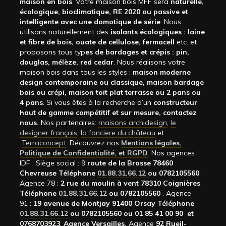
maison en bois
. Votre maison bois MFF sera
naturelle,
écologique, bioclimatique, RE 2020 ou passive et
intelligente avec une domotique de série
. Nous
utilisons naturellement des
isolants écologiques : laine
et fibre de bois, ouate de cellulose, fermacell
etc. et
proposons tous typ
es de bardages et crépis : pin,
douglas, mélèze, red cedar
. Nous réalisons votre
maison bois dans tous les styles :
maison moderne
design contemporaine ou classique, maison bardage
bois ou crépi, maison toit plat terrasse ou 2 pans ou
4 pans
. Si vous êtes à la recherche d’un
constructeur
haut de gamme compétitif et sur mesure, contactez
nous.
Nos partenaires:
maisons archidesign
,
le
designer français
,
la fonciere du château
et
Terraconcept
. Découvrez nos
Mentions légales,
Politique de Confidentialité, et RGPD
. Nos agences
IDF : Siège social : 9
route de la Brosse 78460
Chevreuse Téléphone
01.88.31.66.12
ou 0782105560
.
Agence 78 :
2 rue du moulin à vent 78310 Coignières
Téléphone
01.88.31.66.12
ou 0782105560
. Agence
91 :
19 avenue de Montjay 91400 Orsay Téléphone
01.88.31.66.12
ou 0782105560 ou 01 85 41 00 90 et
0768703923
.
Agence Versailles.
Agence
92
Rueil-