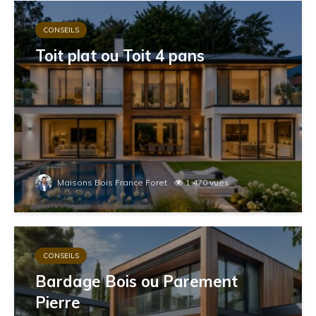
CONSEILS
Toit plat ou Toit 4 pans
Maisons Bois France Foret
1 470 vues
CONSEILS
Bardage Bois ou Parement
Pierre