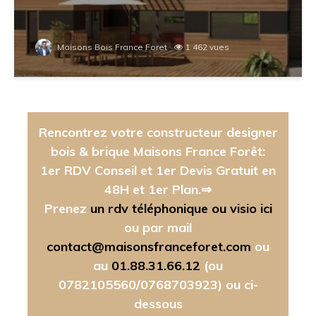
Maisons Bois France Foret
1 462 vues
Rencontrez votre constructeur designer
bois & brique Maisons France Forêt:
1er RDV Conseil et 1er Devis Gratuit en
48H et 1er Plan.⇒
Prenez
un rdv téléphonique ou visio ici
ou par mail
contact@maisonsfranceforet.com
ou
au
01.88.31.66.12
(ou
0782105560/0768703923)
ou ci-
dessous