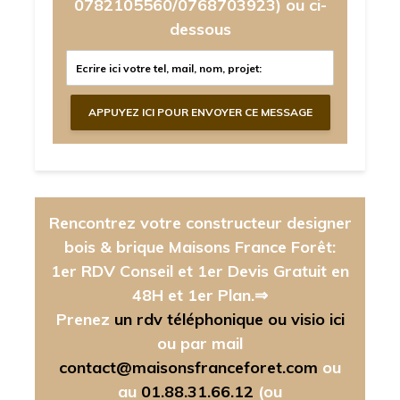
0782105560/0768703923)
ou ci-
dessous
Rencontrez votre constructeur designer
bois & brique Maisons France Forêt:
1er RDV Conseil et 1er Devis Gratuit en
48H et 1er Plan.⇒
Prenez
un rdv téléphonique ou visio ici
ou par mail
contact@maisonsfranceforet.com
ou
au
01.88.31.66.12
(ou