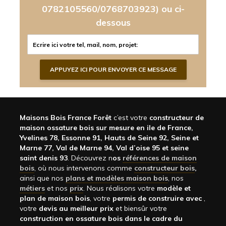
0782105560/0768703923)
ou ci-
dessous
Maisons Bois France Forêt
c’est votre
constructeur de
maison ossature bois sur mesure en ile de France,
Yvelines 78, Essonne 91, Hauts de Seine 92, Seine et
Marne 77, Val de Marne 94, Val d’oise 95 et seine
saint denis 93
. Découvrez n
os
références de maison
bois
, où nous intervenons comme
constructeur bois
,
ainsi que nos
plans et modèles maison bois
, nos
métiers
et nos
prix
. Nous réalisons votre
modèle et
plan de maison bois
, votre
permis de construire avec
,
votre
devis au meilleur prix
et biensûr votre
construction en ossature bois dans le cadre du