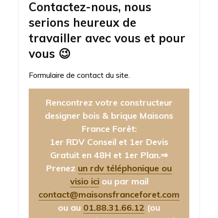
Contactez-nous, nous
serions heureux de
travailler avec vous et pour
vous
😉
Formulaire de contact du site.
Rencontrez votre constructeur
designer bois & brique Maisons
France Forêt:
1er RDV Conseil et 1er Devis
Gratuit en 48H et 1er Plan.⇒
Prenez
un rdv téléphonique ou
visio ici
ou par mail
contact@maisonsfranceforet.com
ou au
01.88.31.66.12
(ou