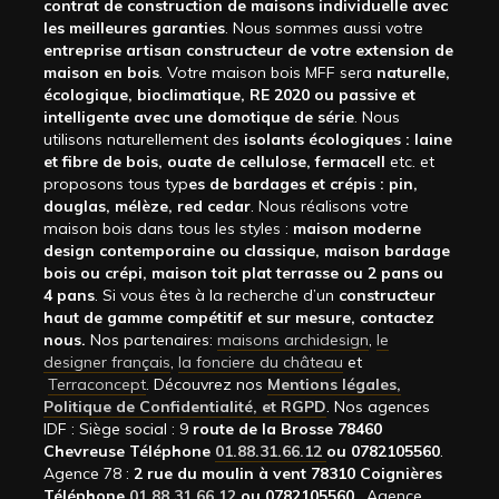
contrat de construction de maisons individuelle avec
les meilleures garanties
. Nous sommes aussi votre
entreprise artisan constructeur de votre extension de
maison en bois
. Votre maison bois MFF sera
naturelle,
écologique, bioclimatique, RE 2020 ou passive et
intelligente avec une domotique de série
. Nous
utilisons naturellement des
isolants écologiques : laine
et fibre de bois, ouate de cellulose, fermacell
etc. et
proposons tous typ
es de bardages et crépis : pin,
douglas, mélèze, red cedar
. Nous réalisons votre
maison bois dans tous les styles :
maison moderne
design contemporaine ou classique, maison bardage
bois ou crépi, maison toit plat terrasse ou 2 pans ou
4 pans
. Si vous êtes à la recherche d’un
constructeur
haut de gamme compétitif et sur mesure, contactez
nous.
Nos partenaires:
maisons archidesign
,
le
designer français
,
la fonciere du château
et
Terraconcept
. Découvrez nos
Mentions légales,
Politique de Confidentialité, et RGPD
. Nos agences
IDF : Siège social : 9
route de la Brosse 78460
Chevreuse Téléphone
01.88.31.66.12
ou 0782105560
.
Agence 78 :
2 rue du moulin à vent 78310 Coignières
Téléphone
01.88.31.66.12
ou 0782105560
. Agence