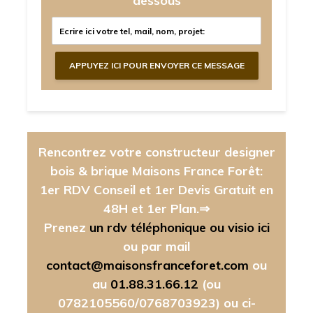
dessous
Rencontrez votre constructeur designer
bois & brique Maisons France Forêt:
1er RDV Conseil et 1er Devis Gratuit en
48H et 1er Plan.⇒
Prenez
un rdv téléphonique ou visio ici
ou par mail
contact@maisonsfranceforet.com
ou
au
01.88.31.66.12
(ou
0782105560/0768703923)
ou ci-