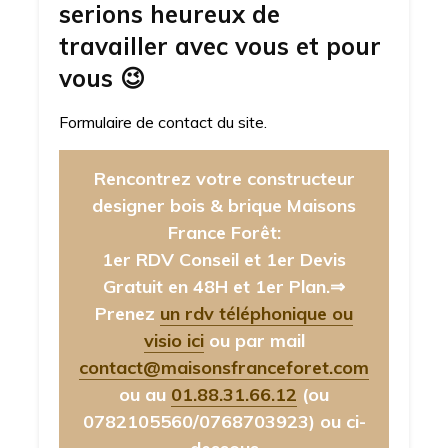
serions heureux de
travailler avec vous et pour
vous
😉
Formulaire de contact du site.
Rencontrez votre constructeur
designer bois & brique Maisons
France Forêt:
1er RDV Conseil et 1er Devis
Gratuit en 48H et 1er Plan.⇒
Prenez
un rdv téléphonique ou
visio ici
ou par mail
contact@maisonsfranceforet.com
ou au
01.88.31.66.12
(ou
0782105560/0768703923)
ou ci-