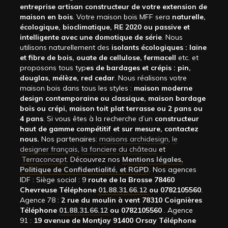
entreprise artisan constructeur de votre extension de
maison en bois
. Votre maison bois MFF sera
naturelle,
écologique, bioclimatique, RE 2020 ou passive et
intelligente avec une domotique de série
. Nous
utilisons naturellement des
isolants écologiques : laine
et fibre de bois, ouate de cellulose, fermacell
etc. et
proposons tous typ
es de bardages et crépis : pin,
douglas, mélèze, red cedar
. Nous réalisons votre
maison bois dans tous les styles :
maison moderne
design contemporaine ou classique, maison bardage
bois ou crépi, maison toit plat terrasse ou 2 pans ou
4 pans
. Si vous êtes à la recherche d’un
constructeur
haut de gamme compétitif et sur mesure, contactez
nous.
Nos partenaires:
maisons archidesign
,
le
designer français
,
la fonciere du château
et
Terraconcept
. Découvrez nos
Mentions légales,
Politique de Confidentialité, et RGPD
. Nos agences
IDF : Siège social : 9
route de la Brosse 78460
Chevreuse Téléphone
01.88.31.66.12
ou 0782105560
.
Agence 78 :
2 rue du moulin à vent 78310 Coignières
Téléphone
01.88.31.66.12
ou 0782105560
. Agence
91 :
19 avenue de Montjay 91400 Orsay Téléphone