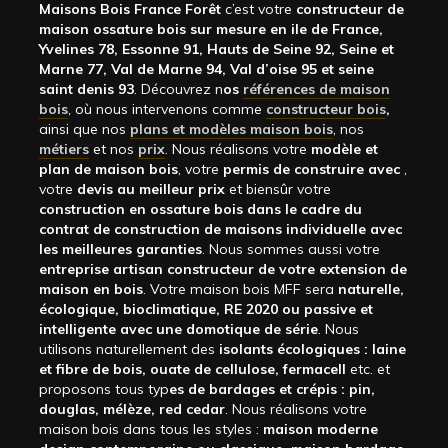
Maisons Bois France Forêt
c’est votre
constructeur de
maison ossature bois sur mesure en ile de France,
Yvelines 78, Essonne 91, Hauts de Seine 92, Seine et
Marne 77, Val de Marne 94, Val d’oise 95 et seine
saint denis 93
. Découvrez n
os
références de maison
bois
, où nous intervenons comme
constructeur bois
,
ainsi que nos
plans et modèles maison bois
, nos
métiers
et nos
prix
. Nous réalisons votre
modèle et
plan de maison bois
, votre
permis de construire avec
,
votre
devis au meilleur prix
et biensûr votre
construction en ossature bois dans le cadre du
contrat de construction de maisons individuelle avec
les meilleures garanties
. Nous sommes aussi votre
entreprise artisan constructeur de votre extension de
maison en bois
. Votre maison bois MFF sera
naturelle,
écologique, bioclimatique, RE 2020 ou passive et
intelligente avec une domotique de série
. Nous
utilisons naturellement des
isolants écologiques : laine
et fibre de bois, ouate de cellulose, fermacell
etc. et
proposons tous typ
es de bardages et crépis : pin,
douglas, mélèze, red cedar
. Nous réalisons votre
maison bois dans tous les styles :
maison moderne