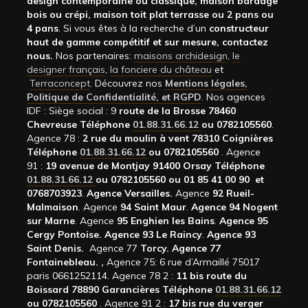
design contemporaine ou classique, maison bardage
bois ou crépi, maison toit plat terrasse ou 2 pans ou
4 pans
. Si vous êtes à la recherche d’un
constructeur
haut de gamme compétitif et sur mesure, contactez
nous.
Nos partenaires:
maisons archidesign
,
le
designer français
,
la fonciere du château
et
Terraconcept
. Découvrez nos
Mentions légales,
Politique de Confidentialité, et RGPD
. Nos agences
IDF : Siège social : 9
route de la Brosse 78460
Chevreuse Téléphone
01.88.31.66.12
ou 0782105560
.
Agence 78 :
2 rue du moulin à vent 78310 Coignières
Téléphone
01.88.31.66.12
ou 0782105560
. Agence
91 :
19 avenue de Montjay 91400 Orsay Téléphone
01.88.31.66.12
ou 0782105560 ou 01 85 41 00 90 et
0768703923
.
Agence Versailles.
Agence
92
Rueil-
Malmaison
. Agence
94 Saint Maur
.
Agence 94 Nogent
sur Marne
. Agence
95 Enghien les Bains
.
Agence 95
Cergy Pontoise.
Agence 93 Le Raincy
.
Agence 93
Saint Denis.
Agence 77
Torcy.
Agence 77
Fontainebleau.
,
Agence 75: 6 rue d’Armaillé 75017
paris 0661252114. Agence 78 2 :
11 bis route du
Boissard 78890 Garancières Téléphone
01.88.31.66.12
ou 0782105560
. Agence 91 2 :
17 bis rue du verger