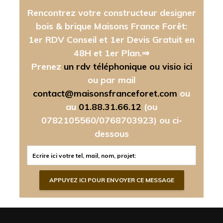
Rencontrez votre constructeur designer
bois & brique Maisons France Forêt:
1er RDV Conseil et 1er Devis Gratuit en
48H et 1er Plan.⇒
Prenez
un rdv téléphonique ou visio ici
ou par mail
contact@maisonsfranceforet.com
ou
au
01.88.31.66.12
(ou
0782105560/0768703923)
ou ci-
dessous