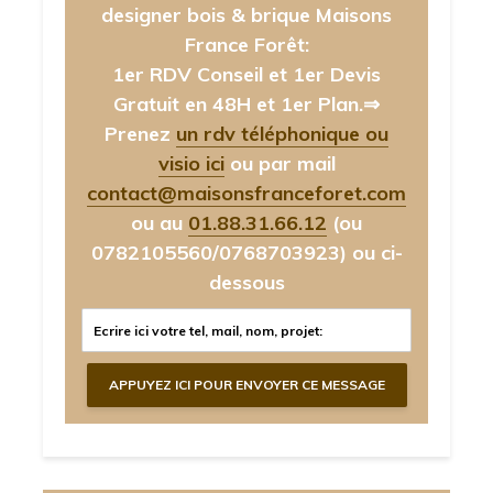
designer bois & brique Maisons
France Forêt:
1er RDV Conseil et 1er Devis
Gratuit en 48H et 1er Plan.⇒
Prenez
un rdv téléphonique ou
visio ici
ou par mail
contact@maisonsfranceforet.com
ou au
01.88.31.66.12
(ou
0782105560/0768703923)
ou ci-
dessous