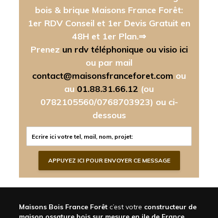
bois & brique Maisons France Forêt:
1er RDV Conseil et 1er Devis Gratuit en
48H et 1er Plan.⇒
Prenez
un rdv téléphonique ou visio ici
ou par mail
contact@maisonsfranceforet.com
ou
au
01.88.31.66.12
(ou
0782105560/0768703923)
ou ci-
dessous
Maisons Bois France Forêt
c’est votre
constructeur de
maison ossature bois sur mesure en ile de France,