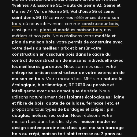
Yvelines 78, Essonne 91, Hauts de Seine 92, Seine et
Marne 77, Val de Marne 94, Val d’oise 95 et seine
saint denis 93
. Découvrez n
os
références de maison
bois
, où nous intervenons comme
constructeur bois
,
ainsi que nos
plans et modèles maison bois
, nos
métiers
et nos
prix
. Nous réalisons votre
modèle et
plan de maison bois
, votre
permis de construire avec
,
votre
devis au meilleur prix
et biensûr votre
construction en ossature bois dans le cadre du
contrat de construction de maisons individuelle avec
les meilleures garanties
. Nous sommes aussi votre
entreprise artisan constructeur de votre extension de
maison en bois
. Votre maison bois MFF sera
naturelle,
écologique, bioclimatique, RE 2020 ou passive et
intelligente avec une domotique de série
. Nous
utilisons naturellement des
isolants écologiques : laine
et fibre de bois, ouate de cellulose, fermacell
etc. et
proposons tous typ
es de bardages et crépis : pin,
douglas, mélèze, red cedar
. Nous réalisons votre
maison bois dans tous les styles :
maison moderne
design contemporaine ou classique, maison bardage
bois ou crépi, maison toit plat terrasse ou 2 pans ou