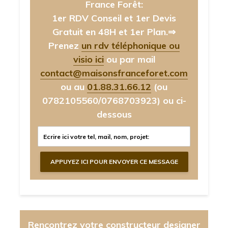
France Forêt:
1er RDV Conseil et 1er Devis
Gratuit en 48H et 1er Plan.⇒
Prenez
un rdv téléphonique ou
visio ici
ou par mail
contact@maisonsfranceforet.com
ou au
01.88.31.66.12
(ou
0782105560/0768703923)
ou ci-
dessous
Rencontrez votre constructeur designer