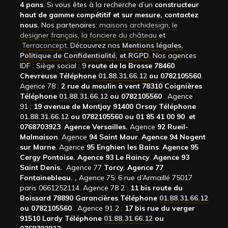
4 pans
. Si vous êtes à la recherche d’un
constructeur
haut de gamme compétitif et sur mesure, contactez
nous.
Nos partenaires:
maisons archidesign
,
le
designer français
,
la fonciere du château
et
Terraconcept
. Découvrez nos
Mentions légales,
Politique de Confidentialité, et RGPD
. Nos agences
IDF : Siège social : 9
route de la Brosse 78460
Chevreuse Téléphone
01.88.31.66.12
ou 0782105560
.
Agence 78 :
2 rue du moulin à vent 78310 Coignières
Téléphone
01.88.31.66.12
ou 0782105560
. Agence
91 :
19 avenue de Montjay 91400 Orsay Téléphone
01.88.31.66.12
ou 0782105560 ou 01 85 41 00 90 et
0768703923
.
Agence Versailles.
Agence
92
Rueil-
Malmaison
. Agence
94 Saint Maur
.
Agence 94 Nogent
sur Marne
. Agence
95 Enghien les Bains
.
Agence 95
Cergy Pontoise.
Agence 93 Le Raincy
.
Agence 93
Saint Denis.
Agence 77
Torcy.
Agence 77
Fontainebleau.
,
Agence 75: 6 rue d’Armaillé 75017
paris 0661252114. Agence 78 2 :
11 bis route du
Boissard 78890 Garancières Téléphone
01.88.31.66.12
ou 0782105560
. Agence 91 2 :
17 bis rue du verger
91510 Lardy Téléphone
01.88.31.66.12
ou