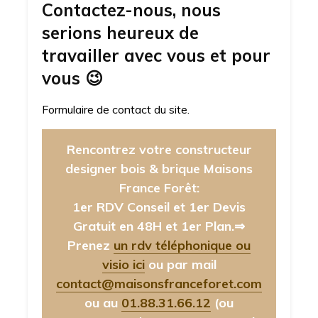
Contactez-nous, nous
serions heureux de
travailler avec vous et pour
vous
😉
Formulaire de contact du site.
Rencontrez votre constructeur
designer bois & brique Maisons
France Forêt:
1er RDV Conseil et 1er Devis
Gratuit en 48H et 1er Plan.⇒
Prenez
un rdv téléphonique ou
visio ici
ou par mail
contact@maisonsfranceforet.com
ou au
01.88.31.66.12
(ou