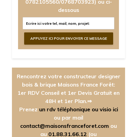
0782105560/0768703923)
ou ci-
dessous
Rencontrez votre constructeur designer
bois & brique Maisons France Forêt:
1er RDV Conseil et 1er Devis Gratuit en
48H et 1er Plan.⇒
Prenez
un rdv téléphonique ou visio ici
ou par mail
contact@maisonsfranceforet.com
ou
au
01.88.31.66.12
(ou