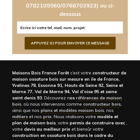
0782105560/0768703923)
ou ci-
dessous
Maisons Bois France Forêt
c’est votre
constructeur de
maison ossature bois sur mesure en ile de France,
Yvelines 78, Essonne 91, Hauts de Seine 92, Seine et
Marne 77, Val de Marne 94, Val d’oise 95 et seine
saint denis 93
. Découvrez n
os
références de maison
bois
, où nous intervenons comme
constructeur bois
,
ainsi que nos
plans et modèles maison bois
, nos
métiers
et nos
prix
. Nous réalisons votre
modèle et
plan de maison bois
, votre
permis de construire avec
,
votre
devis au meilleur prix
et biensûr votre
construction en ossature bois dans le cadre du