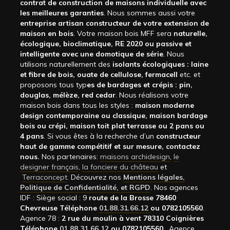
contrat de construction de maisons individuelle avec
les meilleures garanties
. Nous sommes aussi votre
entreprise artisan constructeur de votre extension de
maison en bois
. Votre maison bois MFF sera
naturelle,
écologique, bioclimatique, RE 2020 ou passive et
intelligente avec une domotique de série
. Nous
utilisons naturellement des
isolants écologiques : laine
et fibre de bois, ouate de cellulose, fermacell
etc. et
proposons tous typ
es de bardages et crépis : pin,
douglas, mélèze, red cedar
. Nous réalisons votre
maison bois dans tous les styles :
maison moderne
design contemporaine ou classique, maison bardage
bois ou crépi, maison toit plat terrasse ou 2 pans ou
4 pans
. Si vous êtes à la recherche d’un
constructeur
haut de gamme compétitif et sur mesure, contactez
nous.
Nos partenaires:
maisons archidesign
,
le
designer français
,
la fonciere du château
et
Terraconcept
. Découvrez nos
Mentions légales,
Politique de Confidentialité, et RGPD
. Nos agences
IDF : Siège social : 9
route de la Brosse 78460
Chevreuse Téléphone
01.88.31.66.12
ou 0782105560
.
Agence 78 :
2 rue du moulin à vent 78310 Coignières
Téléphone
01.88.31.66.12
ou 0782105560
. Agence