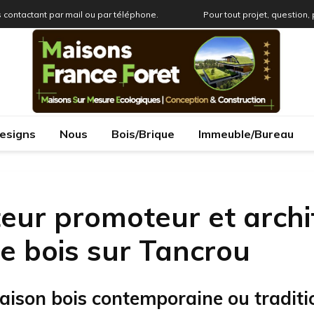
 contactant par mail ou par téléphone.
Pour tout projet, question,
esigns
Nous
Bois/Brique
Immeuble/Bureau
eur promoteur et archi
e bois sur Tancrou
aison bois contemporaine ou traditi