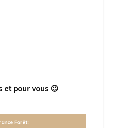
s et pour vous
😉
rance Forêt: