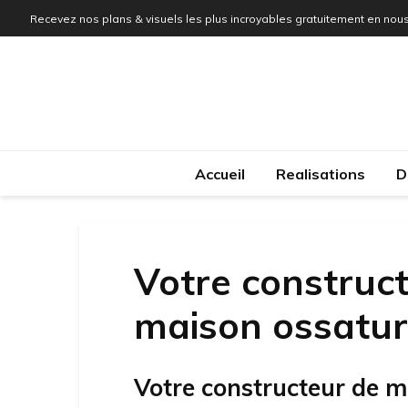
Recevez nos plans & visuels les plus incroyables gratuitement en nous
Accueil
Realisations
D
Votre construct
maison ossatur
Votre constructeur de m