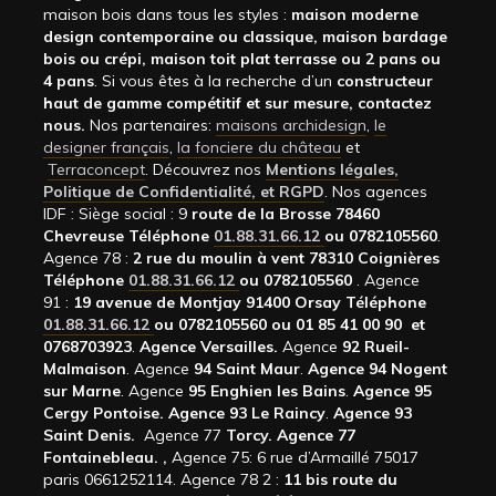
maison bois dans tous les styles :
maison moderne
design contemporaine ou classique, maison bardage
bois ou crépi, maison toit plat terrasse ou 2 pans ou
4 pans
. Si vous êtes à la recherche d’un
constructeur
haut de gamme compétitif et sur mesure, contactez
nous.
Nos partenaires:
maisons archidesign
,
le
designer français
,
la fonciere du château
et
Terraconcept
. Découvrez nos
Mentions légales,
Politique de Confidentialité, et RGPD
. Nos agences
IDF : Siège social : 9
route de la Brosse 78460
Chevreuse Téléphone
01.88.31.66.12
ou 0782105560
.
Agence 78 :
2 rue du moulin à vent 78310 Coignières
Téléphone
01.88.31.66.12
ou 0782105560
. Agence
91 :
19 avenue de Montjay 91400 Orsay Téléphone
01.88.31.66.12
ou 0782105560 ou 01 85 41 00 90 et
0768703923
.
Agence Versailles.
Agence
92
Rueil-
Malmaison
. Agence
94 Saint Maur
.
Agence 94 Nogent
sur Marne
. Agence
95 Enghien les Bains
.
Agence 95
Cergy Pontoise.
Agence 93 Le Raincy
.
Agence 93
Saint Denis.
Agence 77
Torcy.
Agence 77
Fontainebleau.
,
Agence 75: 6 rue d’Armaillé 75017
paris 0661252114. Agence 78 2 :
11 bis route du