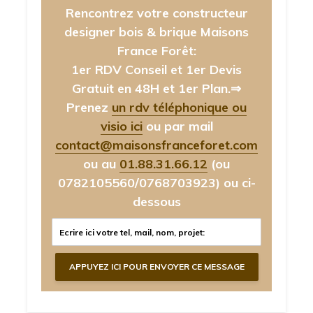
Rencontrez votre constructeur
designer bois & brique Maisons
France Forêt:
1er RDV Conseil et 1er Devis
Gratuit en 48H et 1er Plan.⇒
Prenez
un rdv téléphonique ou
visio ici
ou par mail
contact@maisonsfranceforet.com
ou au
01.88.31.66.12
(ou
0782105560/0768703923)
ou ci-
dessous