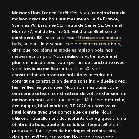
Maisons Bois France Forêt
c’est votre
constructeur de
maison ossature bois sur mesure en ile de France,
Yvelines 78, Essonne 91, Hauts de Seine 92, Seine et
Marne 77, Val de Marne 94, Val d’oise 95 et seine
saint denis 93
. Découvrez n
os
références de maison
bois
, où nous intervenons comme
constructeur bois
,
ainsi que nos
plans et modèles maison bois
, nos
métiers
et nos
prix
. Nous réalisons votre
modèle et
plan de maison bois
, votre
permis de construire avec
,
votre
devis au meilleur prix
et biensûr votre
construction en ossature bois dans le cadre du
contrat de construction de maisons individuelle avec
les meilleures garanties
. Nous sommes aussi votre
entreprise artisan constructeur de votre extension de
maison en bois
. Votre maison bois MFF sera
naturelle,
écologique, bioclimatique, RE 2020 ou passive et
intelligente avec une domotique de série
. Nous
utilisons naturellement des
isolants écologiques : laine
et fibre de bois, ouate de cellulose, fermacell
etc. et
proposons tous typ
es de bardages et crépis : pin,
douglas, mélèze, red cedar
. Nous réalisons votre