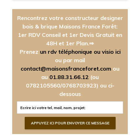
Rencontrez votre constructeur designer
bois & brique Maisons France Forêt:
1er RDV Conseil et 1er Devis Gratuit en
48H et 1er Plan.⇒
Prenez
un rdv téléphonique ou visio ici
ou par mail
contact@maisonsfranceforet.com
ou
au
01.88.31.66.12
(ou
0782105560/0768703923)
ou ci-
dessous