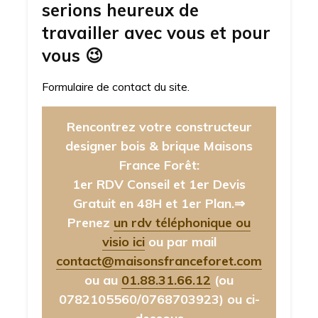
serions heureux de
travailler avec vous et pour
vous
😉
Formulaire de contact du site.
Rencontrez votre constructeur
designer bois & brique Maisons
France Forêt:
1er RDV Conseil et 1er Devis
Gratuit en 48H et 1er Plan.⇒
Prenez
un rdv téléphonique ou
visio ici
ou par mail
contact@maisonsfranceforet.com
ou au
01.88.31.66.12
(ou
0782105560/0768703923)
ou ci-