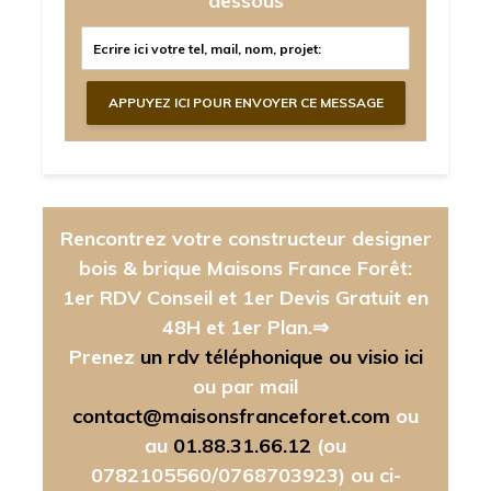
dessous
Rencontrez votre constructeur designer
bois & brique Maisons France Forêt:
1er RDV Conseil et 1er Devis Gratuit en
48H et 1er Plan.⇒
Prenez
un rdv téléphonique ou visio ici
ou par mail
contact@maisonsfranceforet.com
ou
au
01.88.31.66.12
(ou
0782105560/0768703923)
ou ci-