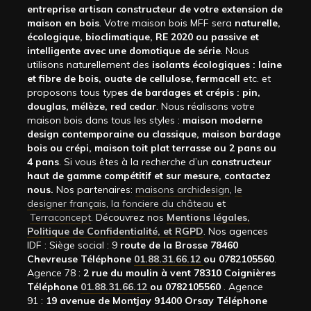
entreprise artisan constructeur de votre extension de
maison en bois
. Votre maison bois MFF sera
naturelle,
écologique, bioclimatique, RE 2020 ou passive et
intelligente avec une domotique de série
. Nous
utilisons naturellement des
isolants écologiques : laine
et fibre de bois, ouate de cellulose, fermacell
etc. et
proposons tous typ
es de bardages et crépis : pin,
douglas, mélèze, red cedar
. Nous réalisons votre
maison bois dans tous les styles :
maison moderne
design contemporaine ou classique, maison bardage
bois ou crépi, maison toit plat terrasse ou 2 pans ou
4 pans
. Si vous êtes à la recherche d’un
constructeur
haut de gamme compétitif et sur mesure, contactez
nous.
Nos partenaires:
maisons archidesign
,
le
designer français
,
la fonciere du château
et
Terraconcept
. Découvrez nos
Mentions légales,
Politique de Confidentialité, et RGPD
. Nos agences
IDF : Siège social : 9
route de la Brosse 78460
Chevreuse Téléphone
01.88.31.66.12
ou 0782105560
.
Agence 78 :
2 rue du moulin à vent 78310 Coignières
Téléphone
01.88.31.66.12
ou 0782105560
. Agence
91 :
19 avenue de Montjay 91400 Orsay Téléphone