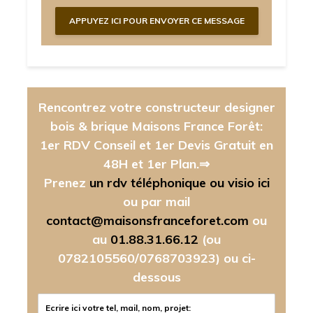
Rencontrez votre constructeur designer
bois & brique Maisons France Forêt:
1er RDV Conseil et 1er Devis Gratuit en
48H et 1er Plan.⇒
Prenez
un rdv téléphonique ou visio ici
ou par mail
contact@maisonsfranceforet.com
ou
au
01.88.31.66.12
(ou
0782105560/0768703923)
ou ci-
dessous