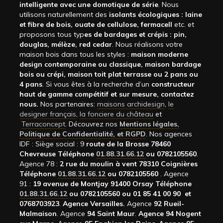
intelligente avec une domotique de série
. Nous
utilisons naturellement des
isolants écologiques : laine
et fibre de bois, ouate de cellulose, fermacell
etc. et
proposons tous typ
es de bardages et crépis : pin,
douglas, mélèze, red cedar
. Nous réalisons votre
maison bois dans tous les styles :
maison moderne
design contemporaine ou classique, maison bardage
bois ou crépi, maison toit plat terrasse ou 2 pans ou
4 pans
. Si vous êtes à la recherche d’un
constructeur
haut de gamme compétitif et sur mesure, contactez
nous.
Nos partenaires:
maisons archidesign
,
le
designer français
,
la fonciere du château
et
Terraconcept
. Découvrez nos
Mentions légales,
Politique de Confidentialité, et RGPD
. Nos agences
IDF : Siège social : 9
route de la Brosse 78460
Chevreuse Téléphone
01.88.31.66.12
ou 0782105560
.
Agence 78 :
2 rue du moulin à vent 78310 Coignières
Téléphone
01.88.31.66.12
ou 0782105560
. Agence
91 :
19 avenue de Montjay 91400 Orsay Téléphone
01.88.31.66.12
ou 0782105560 ou 01 85 41 00 90 et
0768703923
.
Agence Versailles.
Agence
92
Rueil-
Malmaison
. Agence
94 Saint Maur
.
Agence 94 Nogent