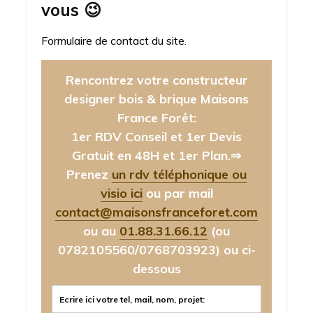
vous
😉
Formulaire de contact du site.
Rencontrez votre constructeur
designer bois & brique Maisons
France Forêt:
1er RDV Conseil et 1er Devis
Gratuit en 48H et 1er Plan.⇒
Prenez
un rdv téléphonique ou
visio ici
ou par mail
contact@maisonsfranceforet.com
ou au
01.88.31.66.12
(ou
0782105560/0768703923)
ou ci-
dessous