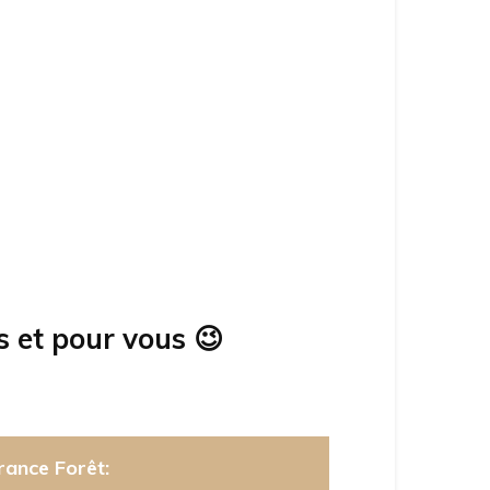
s et pour vous
😉
rance Forêt: