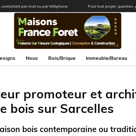
 contactant par mail ou par téléphone.
Pour tout projet, question,
esigns
Nous
Bois/Brique
Immeuble/Bureau
eur promoteur et archi
 bois sur Sarcelles
aison bois contemporaine ou traditi