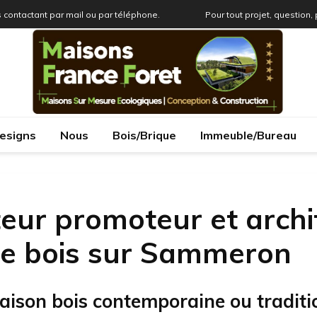
 contactant par mail ou par téléphone.
Pour tout projet, question,
esigns
Nous
Bois/Brique
Immeuble/Bureau
eur promoteur et archi
re bois sur Sammeron
aison bois contemporaine ou traditi