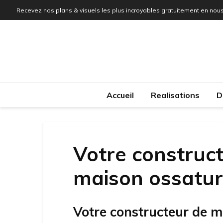
Recevez nos plans & visuels les plus incroyables gratuitement en nous
Accueil
Realisations
D
Votre construct
maison ossatu
Votre constructeur de m