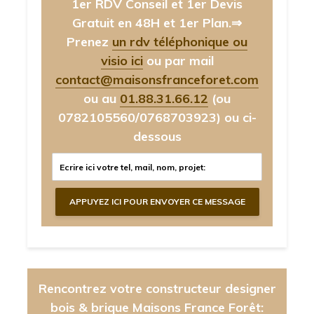
1er RDV Conseil et 1er Devis
Gratuit en 48H et 1er Plan.⇒
Prenez
un rdv téléphonique ou
visio ici
ou par mail
contact@maisonsfranceforet.com
ou au
01.88.31.66.12
(ou
0782105560/0768703923)
ou ci-
dessous
Rencontrez votre constructeur designer
bois & brique Maisons France Forêt: