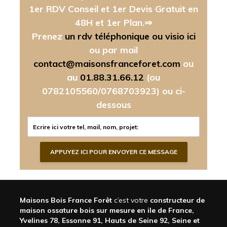
1er RDV Conseil et 1er Devis Gratuit en
48H et 1er Plan.⇒
Prenez
un rdv téléphonique ou visio ici
ou par mail
contact@maisonsfranceforet.com
ou
au
01.88.31.66.12
(ou
0782105560/0768703923)
ou ci-
dessous
Maisons Bois France Forêt
c’est votre
constructeur de
maison ossature bois sur mesure en ile de France,
Yvelines 78, Essonne 91, Hauts de Seine 92, Seine et