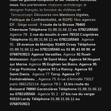
nous.
Nos partenaires:
maisons archidesign
,
le
designer français
,
la fonciere du château
et
Terraconcept
. Découvrez nos
Mentions légales,
Politique de Confidentialité, et RGPD
. Nos agences
IDF : Siège social : 9
route de la Brosse 78460
Chevreuse Téléphone
01.88.31.66.12
ou 0782105560
.
Agence 78 :
2 rue du moulin à vent 78310 Coignières
Téléphone
01.88.31.66.12
ou 0782105560
. Agence
91 :
19 avenue de Montjay 91400 Orsay Téléphone
01.88.31.66.12
ou 0782105560 ou 01 85 41 00 90 et
0768703923
.
Agence Versailles.
Agence
92
Rueil-
Malmaison
. Agence
94 Saint Maur
.
Agence 94 Nogent
sur Marne
. Agence
95 Enghien les Bains
.
Agence 95
Cergy Pontoise.
Agence 93 Le Raincy
.
Agence 93
Saint Denis.
Agence 77
Torcy.
Agence 77
Fontainebleau.
,
Agence 75: 6 rue d’Armaillé 75017
paris 0661252114. Agence 78 2 :
11 bis route du
Boissard 78890 Garancières Téléphone
01.88.31.66.12
ou 0782105560
. Agence 91 2 :
17 bis rue du verger
91510 Lardy Téléphone
01.88.31.66.12
ou
0768703923
.