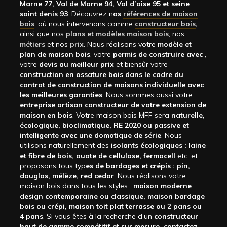
Marne 77, Val de Marne 94, Val d’oise 95 et seine
saint denis 93
. Découvrez n
os
références de maison
bois
, où nous intervenons comme
constructeur bois
,
ainsi que nos
plans et modèles maison bois
, nos
métiers
et nos
prix
. Nous réalisons votre
modèle et
plan de maison bois
, votre
permis de construire avec
,
votre
devis au meilleur prix
et biensûr votre
construction en ossature bois dans le cadre du
contrat de construction de maisons individuelle avec
les meilleures garanties
. Nous sommes aussi votre
entreprise artisan constructeur de votre extension de
maison en bois
. Votre maison bois MFF sera
naturelle,
écologique, bioclimatique, RE 2020 ou passive et
intelligente avec une domotique de série
. Nous
utilisons naturellement des
isolants écologiques : laine
et fibre de bois, ouate de cellulose, fermacell
etc. et
proposons tous typ
es de bardages et crépis : pin,
douglas, mélèze, red cedar
. Nous réalisons votre
maison bois dans tous les styles :
maison moderne
design contemporaine ou classique, maison bardage
bois ou crépi, maison toit plat terrasse ou 2 pans ou
4 pans
. Si vous êtes à la recherche d’un
constructeur
haut de gamme compétitif et sur mesure, contactez