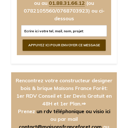
ou au
01.88.31.66.12
(ou
0782105560/0768703923)
ou ci-
dessous
Rencontrez votre constructeur designer
bois & brique Maisons France Forêt:
1er RDV Conseil et 1er Devis Gratuit en
48H et 1er Plan.⇒
Prenez
un rdv téléphonique ou visio ici
ou par mail
contact@maisonsfranceforet.com
ou