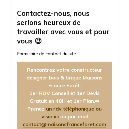
Contactez-nous, nous
serions heureux de
travailler avec vous et pour
vous
😉
Formulaire de contact du site.
Rencontrez votre constructeur
designer bois & brique Maisons
France Forêt:
1er RDV Conseil et 1er Devis
Gratuit en 48H et 1er Plan.⇒
Prenez
un rdv téléphonique ou
visio ici
ou par mail
contact@maisonsfranceforet.com