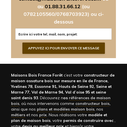
au
01.88.31.66.12
(ou
0782105560/0768703923)
ou ci-
dessous
Maisons Bois France Forêt
c’est votre
constructeur de
maison ossature bois sur mesure en ile de France,
Yvelines 78, Essonne 91, Hauts de Seine 92, Seine et
Marne 77, Val de Marne 94, Val d’oise 95 et seine
saint denis 93
. Découvrez n
os
références de maison
bois
, où nous intervenons comme
constructeur bois
,
ainsi que nos
plans et modèles maison bois
, nos
métiers
et nos
prix
. Nous réalisons votre
modèle et
plan de maison bois
, votre
permis de construire avec
,
votre
devis au meilleur prix
et biensûr votre