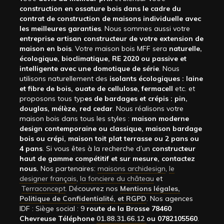
construction en ossature bois dans le cadre du
contrat de construction de maisons individuelle avec
les meilleures garanties
. Nous sommes aussi votre
entreprise artisan constructeur de votre extension de
maison en bois
. Votre maison bois MFF sera
naturelle,
écologique, bioclimatique, RE 2020 ou passive et
intelligente avec une domotique de série
. Nous
utilisons naturellement des
isolants écologiques : laine
et fibre de bois, ouate de cellulose, fermacell
etc. et
proposons tous typ
es de bardages et crépis : pin,
douglas, mélèze, red cedar
. Nous réalisons votre
maison bois dans tous les styles :
maison moderne
design contemporaine ou classique, maison bardage
bois ou crépi, maison toit plat terrasse ou 2 pans ou
4 pans
. Si vous êtes à la recherche d’un
constructeur
haut de gamme compétitif et sur mesure, contactez
nous.
Nos partenaires:
maisons archidesign
,
le
designer français
,
la fonciere du château
et
Terraconcept
. Découvrez nos
Mentions légales,
Politique de Confidentialité, et RGPD
. Nos agences
IDF : Siège social : 9
route de la Brosse 78460
Chevreuse Téléphone
01.88.31.66.12
ou 0782105560
.