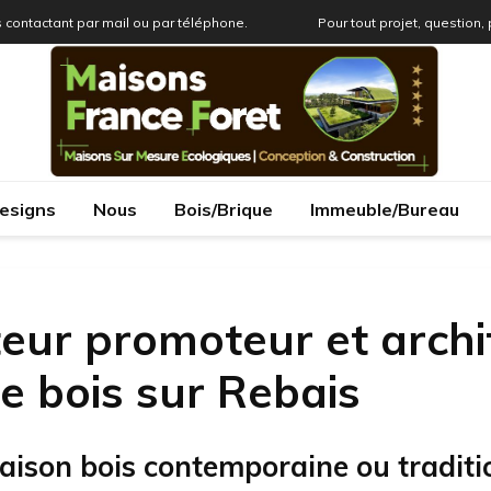
 contactant par mail ou par téléphone.
Pour tout projet, question,
esigns
Nous
Bois/Brique
Immeuble/Bureau
eur promoteur et archi
e bois sur Rebais
aison bois contemporaine ou traditi