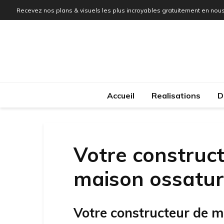
Recevez nos plans & visuels les plus incroyables gratuitement en nous
Accueil
Realisations
D
Votre construct
maison ossatur
Votre constructeur de m