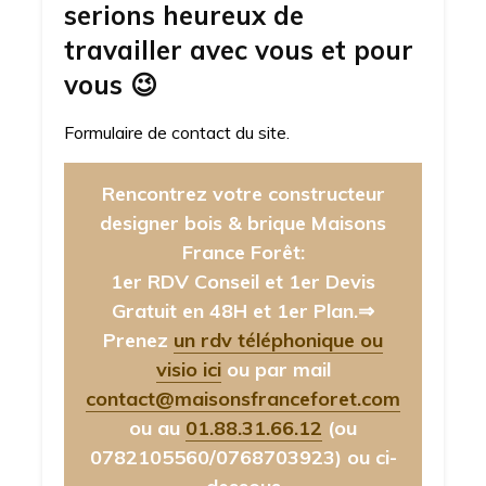
serions heureux de
travailler avec vous et pour
vous
😉
Formulaire de contact du site.
Rencontrez votre constructeur
designer bois & brique Maisons
France Forêt:
1er RDV Conseil et 1er Devis
Gratuit en 48H et 1er Plan.⇒
Prenez
un rdv téléphonique ou
visio ici
ou par mail
contact@maisonsfranceforet.com
ou au
01.88.31.66.12
(ou
0782105560/0768703923)
ou ci-