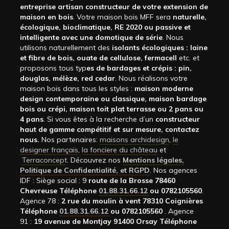
entreprise artisan constructeur de votre extension de
maison en bois
. Votre maison bois MFF sera
naturelle,
écologique, bioclimatique, RE 2020 ou passive et
intelligente avec une domotique de série
. Nous
utilisons naturellement des
isolants écologiques : laine
et fibre de bois, ouate de cellulose, fermacell
etc. et
proposons tous typ
es de bardages et crépis : pin,
douglas, mélèze, red cedar
. Nous réalisons votre
maison bois dans tous les styles :
maison moderne
design contemporaine ou classique, maison bardage
bois ou crépi, maison toit plat terrasse ou 2 pans ou
4 pans
. Si vous êtes à la recherche d’un
constructeur
haut de gamme compétitif et sur mesure, contactez
nous.
Nos partenaires:
maisons archidesign
,
le
designer français
,
la fonciere du château
et
Terraconcept
. Découvrez nos
Mentions légales,
Politique de Confidentialité, et RGPD
. Nos agences
IDF : Siège social : 9
route de la Brosse 78460
Chevreuse Téléphone
01.88.31.66.12
ou 0782105560
.
Agence 78 :
2 rue du moulin à vent 78310 Coignières
Téléphone
01.88.31.66.12
ou 0782105560
. Agence
91 :
19 avenue de Montjay 91400 Orsay Téléphone