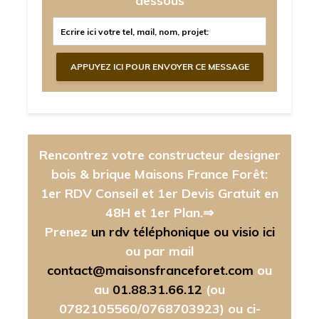
dessous
Rencontrez votre constructeur designer
bois & brique Maisons France Forêt:
1er RDV Conseil et 1er Devis Gratuit en
48H et 1er Plan.⇒
Prenez
un rdv téléphonique ou visio ici
ou par mail
contact@maisonsfranceforet.com
ou
au
01.88.31.66.12
(ou
0782105560/0768703923)
ou ci-