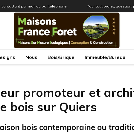
 contactant par mail ou par téléphone.
Pour tout projet, question,
esigns
Nous
Bois/Brique
Immeuble/Bureau
eur promoteur et archi
e bois sur Quiers
aison bois contemporaine ou traditi