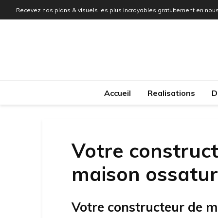
Recevez nos plans & visuels les plus incroyables gratuitement en nous
Accueil
Realisations
D
Votre construct
maison ossatur
Votre constructeur de m