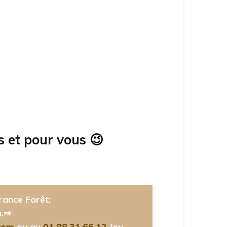
s et pour vous
😉
rance Forêt:
n.⇒
com
ou au
01.88.31.66.12
(ou