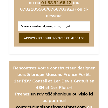
ou au
01.88.31.66.12
(ou
0782105560/0768703923)
ou ci-
dessous
Rencontrez votre constructeur designer
bois & brique Maisons France Forêt:
1er RDV Conseil et 1er Devis Gratuit en
48H et 1er Plan.⇒
Prenez
un rdv téléphonique ou visio ici
ou par mail
contact@maisonsfranceforet.com
ou