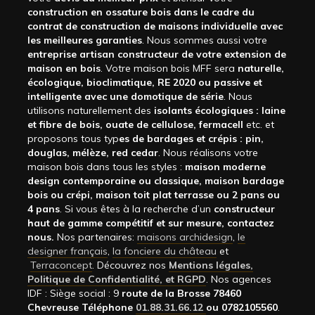
construction en ossature bois dans le cadre du
contrat de construction de maisons individuelle avec
les meilleures garanties
. Nous sommes aussi votre
entreprise artisan constructeur de votre extension de
maison en bois
. Votre maison bois MFF sera
naturelle,
écologique, bioclimatique, RE 2020 ou passive et
intelligente avec une domotique de série
. Nous
utilisons naturellement des
isolants écologiques : laine
et fibre de bois, ouate de cellulose, fermacell
etc. et
proposons tous typ
es de bardages et crépis : pin,
douglas, mélèze, red cedar
. Nous réalisons votre
maison bois dans tous les styles :
maison moderne
design contemporaine ou classique, maison bardage
bois ou crépi, maison toit plat terrasse ou 2 pans ou
4 pans
. Si vous êtes à la recherche d’un
constructeur
haut de gamme compétitif et sur mesure, contactez
nous.
Nos partenaires:
maisons archidesign
,
le
designer français
,
la fonciere du château
et
Terraconcept
. Découvrez nos
Mentions légales,
Politique de Confidentialité, et RGPD
. Nos agences
IDF : Siège social : 9
route de la Brosse 78460
Chevreuse Téléphone
01.88.31.66.12
ou 0782105560
.