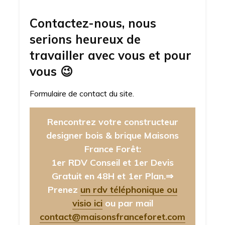
Contactez-nous, nous
serions heureux de
travailler avec vous et pour
vous
😉
Formulaire de contact du site.
Rencontrez votre constructeur
designer bois & brique Maisons
France Forêt:
1er RDV Conseil et 1er Devis
Gratuit en 48H et 1er Plan.⇒
Prenez
un rdv téléphonique ou
visio ici
ou par mail
contact@maisonsfranceforet.com