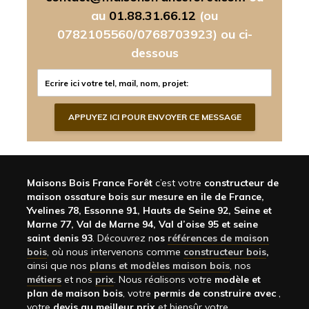
au
01.88.31.66.12
(ou
0782105560/0768703923)
ou ci-
dessous
Maisons Bois France Forêt
c’est votre
constructeur de
maison ossature bois sur mesure en ile de France,
Yvelines 78, Essonne 91, Hauts de Seine 92, Seine et
Marne 77, Val de Marne 94, Val d’oise 95 et seine
saint denis 93
. Découvrez n
os
références de maison
bois
, où nous intervenons comme
constructeur bois
,
ainsi que nos
plans et modèles maison bois
, nos
métiers
et nos
prix
. Nous réalisons votre
modèle et
plan de maison bois
, votre
permis de construire avec
,
votre
devis au meilleur prix
et biensûr votre