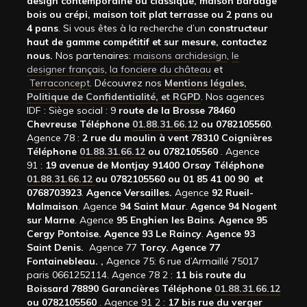
design contemporaine ou classique, maison bardage
bois ou crépi, maison toit plat terrasse ou 2 pans ou
4 pans
. Si vous êtes à la recherche d’un
constructeur
haut de gamme compétitif et sur mesure, contactez
nous.
Nos partenaires:
maisons archidesign
,
le
designer français
,
la fonciere du château
et
Terraconcept
. Découvrez nos
Mentions légales,
Politique de Confidentialité, et RGPD
. Nos agences
IDF : Siège social : 9
route de la Brosse 78460
Chevreuse Téléphone
01.88.31.66.12
ou 0782105560
.
Agence 78 :
2 rue du moulin à vent 78310 Coignières
Téléphone
01.88.31.66.12
ou 0782105560
. Agence
91 :
19 avenue de Montjay 91400 Orsay Téléphone
01.88.31.66.12
ou 0782105560 ou 01 85 41 00 90 et
0768703923
.
Agence Versailles.
Agence
92
Rueil-
Malmaison
. Agence
94 Saint Maur
.
Agence 94 Nogent
sur Marne
. Agence
95 Enghien les Bains
.
Agence 95
Cergy Pontoise.
Agence 93 Le Raincy
.
Agence 93
Saint Denis.
Agence 77
Torcy.
Agence 77
Fontainebleau.
,
Agence 75: 6 rue d’Armaillé 75017
paris 0661252114. Agence 78 2 :
11 bis route du
Boissard 78890 Garancières Téléphone
01.88.31.66.12
ou 0782105560
. Agence 91 2 :
17 bis rue du verger