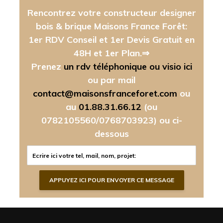
Rencontrez votre constructeur designer
bois & brique Maisons France Forêt:
1er RDV Conseil et 1er Devis Gratuit en
48H et 1er Plan.⇒
Prenez
un rdv téléphonique ou visio ici
ou par mail
contact@maisonsfranceforet.com
ou
au
01.88.31.66.12
(ou
0782105560/0768703923)
ou ci-
dessous