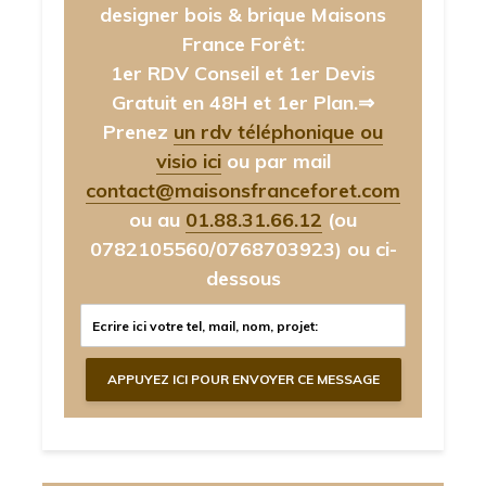
designer bois & brique Maisons
France Forêt:
1er RDV Conseil et 1er Devis
Gratuit en 48H et 1er Plan.⇒
Prenez
un rdv téléphonique ou
visio ici
ou par mail
contact@maisonsfranceforet.com
ou au
01.88.31.66.12
(ou
0782105560/0768703923)
ou ci-
dessous