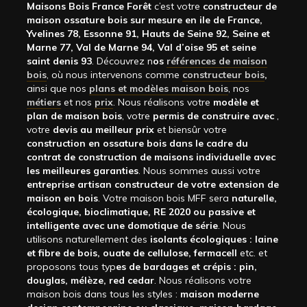
Maisons Bois France Forêt
c’est votre
constructeur de
maison ossature bois sur mesure en ile de France,
Yvelines 78, Essonne 91, Hauts de Seine 92, Seine et
Marne 77, Val de Marne 94, Val d’oise 95 et seine
saint denis 93
. Découvrez n
os
références de maison
bois
, où nous intervenons comme
constructeur bois
,
ainsi que nos
plans et modèles maison bois
, nos
métiers
et nos
prix
. Nous réalisons votre
modèle et
plan de maison bois
, votre
permis de construire avec
,
votre
devis au meilleur prix
et biensûr votre
construction en ossature bois dans le cadre du
contrat de construction de maisons individuelle avec
les meilleures garanties
. Nous sommes aussi votre
entreprise artisan constructeur de votre extension de
maison en bois
. Votre maison bois MFF sera
naturelle,
écologique, bioclimatique, RE 2020 ou passive et
intelligente avec une domotique de série
. Nous
utilisons naturellement des
isolants écologiques : laine
et fibre de bois, ouate de cellulose, fermacell
etc. et
proposons tous typ
es de bardages et crépis : pin,
douglas, mélèze, red cedar
. Nous réalisons votre
maison bois dans tous les styles :
maison moderne