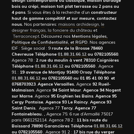
design contemporaine ou classique, maison bardage
bois ou crépi, maison toit plat terrasse ou 2 pans ou
4 pans
. Si vous êtes à la recherche d’un
constructeur
haut de gamme compétitif et sur mesure, contactez
nous.
Nos partenaires:
maisons archidesign
,
le
designer français
,
la fonciere du château
et
Terraconcept
. Découvrez nos
Mentions légales,
Politique de Confidentialité, et RGPD
. Nos agences
IDF : Siège social : 9
route de la Brosse 78460
Chevreuse Téléphone
01.88.31.66.12
ou 0782105560
.
Agence 78 :
2 rue du moulin à vent 78310 Coignières
Téléphone
01.88.31.66.12
ou 0782105560
. Agence
91 :
19 avenue de Montjay 91400 Orsay Téléphone
01.88.31.66.12
ou 0782105560 ou 01 85 41 00 90 et
0768703923
.
Agence Versailles.
Agence
92
Rueil-
Malmaison
. Agence
94 Saint Maur
.
Agence 94 Nogent
sur Marne
. Agence
95 Enghien les Bains
.
Agence 95
Cergy Pontoise.
Agence 93 Le Raincy
.
Agence 93
Saint Denis.
Agence 77
Torcy.
Agence 77
Fontainebleau.
,
Agence 75: 6 rue d’Armaillé 75017
paris 0661252114. Agence 78 2 :
11 bis route du
Boissard 78890 Garancières Téléphone
01.88.31.66.12
ou 0782105560
. Agence 91 2 :
17 bis rue du verger