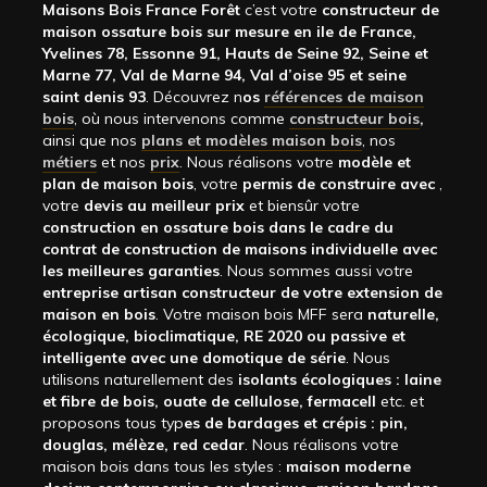
Maisons Bois France Forêt
c’est votre
constructeur de
maison ossature bois sur mesure en ile de France,
Yvelines 78, Essonne 91, Hauts de Seine 92, Seine et
Marne 77, Val de Marne 94, Val d’oise 95 et seine
saint denis 93
. Découvrez n
os
références de maison
bois
, où nous intervenons comme
constructeur bois
,
ainsi que nos
plans et modèles maison bois
, nos
métiers
et nos
prix
. Nous réalisons votre
modèle et
plan de maison bois
, votre
permis de construire avec
,
votre
devis au meilleur prix
et biensûr votre
construction en ossature bois dans le cadre du
contrat de construction de maisons individuelle avec
les meilleures garanties
. Nous sommes aussi votre
entreprise artisan constructeur de votre extension de
maison en bois
. Votre maison bois MFF sera
naturelle,
écologique, bioclimatique, RE 2020 ou passive et
intelligente avec une domotique de série
. Nous
utilisons naturellement des
isolants écologiques : laine
et fibre de bois, ouate de cellulose, fermacell
etc. et
proposons tous typ
es de bardages et crépis : pin,
douglas, mélèze, red cedar
. Nous réalisons votre
maison bois dans tous les styles :
maison moderne