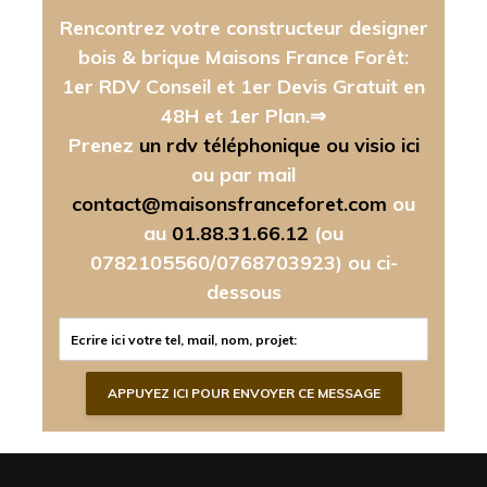
Rencontrez votre constructeur designer
bois & brique Maisons France Forêt:
1er RDV Conseil et 1er Devis Gratuit en
48H et 1er Plan.⇒
Prenez
un rdv téléphonique ou visio ici
ou par mail
contact@maisonsfranceforet.com
ou
au
01.88.31.66.12
(ou
0782105560/0768703923)
ou ci-
dessous