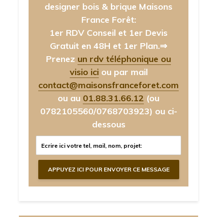
designer bois & brique Maisons
France Forêt:
1er RDV Conseil et 1er Devis
Gratuit en 48H et 1er Plan.⇒
Prenez
un rdv téléphonique ou
visio ici
ou par mail
contact@maisonsfranceforet.com
ou au
01.88.31.66.12
(ou
0782105560/0768703923)
ou ci-
dessous