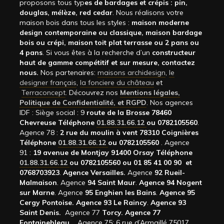
proposons tous typ
es de bardages et crépis : pin,
douglas, mélèze, red cedar
. Nous réalisons votre
maison bois dans tous les styles :
maison moderne
design contemporaine ou classique, maison bardage
bois ou crépi, maison toit plat terrasse ou 2 pans ou
4 pans
. Si vous êtes à la recherche d’un
constructeur
haut de gamme compétitif et sur mesure, contactez
nous.
Nos partenaires:
maisons archidesign
,
le
designer français
,
la fonciere du château
et
Terraconcept
. Découvrez nos
Mentions légales,
Politique de Confidentialité, et RGPD
. Nos agences
IDF : Siège social : 9
route de la Brosse 78460
Chevreuse Téléphone
01.88.31.66.12
ou 0782105560
.
Agence 78 :
2 rue du moulin à vent 78310 Coignières
Téléphone
01.88.31.66.12
ou 0782105560
. Agence
91 :
19 avenue de Montjay 91400 Orsay Téléphone
01.88.31.66.12
ou 0782105560 ou 01 85 41 00 90 et
0768703923
.
Agence Versailles.
Agence
92
Rueil-
Malmaison
. Agence
94 Saint Maur
.
Agence 94 Nogent
sur Marne
. Agence
95 Enghien les Bains
.
Agence 95
Cergy Pontoise.
Agence 93 Le Raincy
.
Agence 93
Saint Denis.
Agence 77
Torcy.
Agence 77
Fontainebleau.
,
Agence 75: 6 rue d’Armaillé 75017