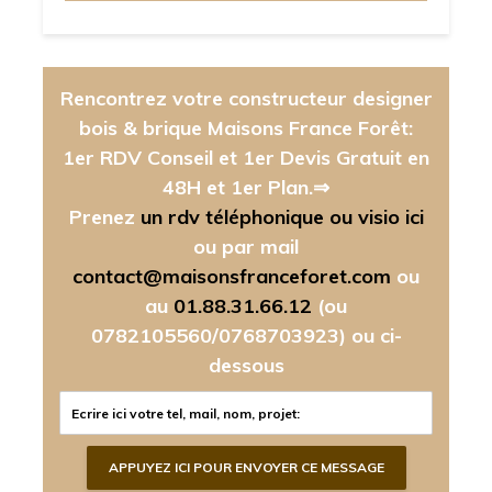
Rencontrez votre constructeur designer
bois & brique Maisons France Forêt:
1er RDV Conseil et 1er Devis Gratuit en
48H et 1er Plan.⇒
Prenez
un rdv téléphonique ou visio ici
ou par mail
contact@maisonsfranceforet.com
ou
au
01.88.31.66.12
(ou
0782105560/0768703923)
ou ci-
dessous