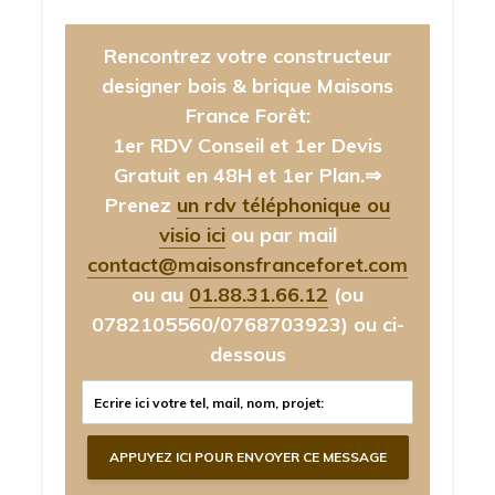
Rencontrez votre constructeur
designer bois & brique Maisons
France Forêt:
1er RDV Conseil et 1er Devis
Gratuit en 48H et 1er Plan.⇒
Prenez
un rdv téléphonique ou
visio ici
ou par mail
contact@maisonsfranceforet.com
ou au
01.88.31.66.12
(ou
0782105560/0768703923)
ou ci-
dessous