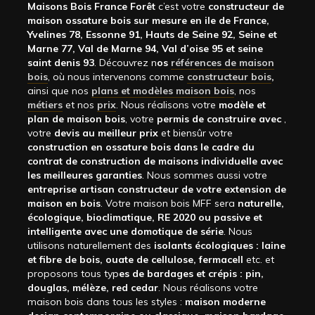
Maisons Bois France Forêt
c’est votre
constructeur de
maison ossature bois sur mesure en ile de France,
Yvelines 78, Essonne 91, Hauts de Seine 92, Seine et
Marne 77, Val de Marne 94, Val d’oise 95 et seine
saint denis 93
. Découvrez n
os
références de maison
bois
, où nous intervenons comme
constructeur bois
,
ainsi que nos
plans et modèles maison bois
, nos
métiers
et nos
prix
. Nous réalisons votre
modèle et
plan de maison bois
, votre
permis de construire avec
,
votre
devis au meilleur prix
et biensûr votre
construction en ossature bois dans le cadre du
contrat de construction de maisons individuelle avec
les meilleures garanties
. Nous sommes aussi votre
entreprise artisan constructeur de votre extension de
maison en bois
. Votre maison bois MFF sera
naturelle,
écologique, bioclimatique, RE 2020 ou passive et
intelligente avec une domotique de série
. Nous
utilisons naturellement des
isolants écologiques : laine
et fibre de bois, ouate de cellulose, fermacell
etc. et
proposons tous typ
es de bardages et crépis : pin,
douglas, mélèze, red cedar
. Nous réalisons votre
maison bois dans tous les styles :
maison moderne