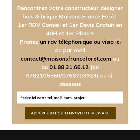
Rencontrez votre constructeur designer
bois & brique Maisons France Forêt:
1er RDV Conseil et 1er Devis Gratuit en
48H et 1er Plan.⇒
Prenez
un rdv téléphonique ou visio ici
ou par mail
contact@maisonsfranceforet.com
ou
au
01.88.31.66.12
(ou
0782105560/0768703923)
ou ci-
dessous