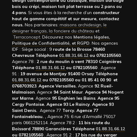
design contemporaine ou classique, maison bardage
bois ou crépi, maison toit plat terrasse ou 2 pans ou
4 pans
. Si vous êtes à la recherche d’un
constructeur
haut de gamme compétitif et sur mesure, contactez
nous.
Nos partenaires:
maisons archidesign
,
le
designer français
,
la fonciere du château
et
Terraconcept
. Découvrez nos
Mentions légales,
Politique de Confidentialité, et RGPD
. Nos agences
IDF : Siège social : 9
route de la Brosse 78460
Chevreuse Téléphone
01.88.31.66.12
ou 0782105560
.
Agence 78 :
2 rue du moulin à vent 78310 Coignières
Téléphone
01.88.31.66.12
ou 0782105560
. Agence
91 :
19 avenue de Montjay 91400 Orsay Téléphone
01.88.31.66.12
ou 0782105560 ou 01 85 41 00 90 et
0768703923
.
Agence Versailles.
Agence
92
Rueil-
Malmaison
. Agence
94 Saint Maur
.
Agence 94 Nogent
sur Marne
. Agence
95 Enghien les Bains
.
Agence 95
Cergy Pontoise.
Agence 93 Le Raincy
.
Agence 93
Saint Denis.
Agence 77
Torcy.
Agence 77
Fontainebleau.
,
Agence 75: 6 rue d’Armaillé 75017
paris 0661252114. Agence 78 2 :
11 bis route du
Boissard 78890 Garancières Téléphone
01.88.31.66.12
ou 0782105560
. Agence 91 2 :
17 bis rue du verger