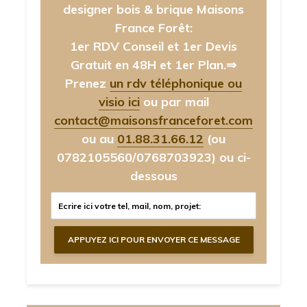
designer bois & brique Maisons
France Forêt:
1er RDV Conseil et 1er Devis
Gratuit en 48H et 1er Plan.⇒
Prenez
un rdv téléphonique ou
visio ici
ou par mail
contact@maisonsfranceforet.com
ou au
01.88.31.66.12
(ou
0782105560/0768703923)
ou ci-
dessous