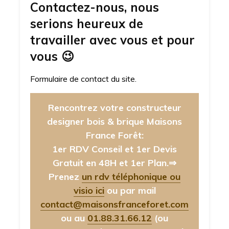
Contactez-nous, nous
serions heureux de
travailler avec vous et pour
vous
😉
Formulaire de contact du site.
Rencontrez votre constructeur
designer bois & brique Maisons
France Forêt:
1er RDV Conseil et 1er Devis
Gratuit en 48H et 1er Plan.⇒
Prenez
un rdv téléphonique ou
visio ici
ou par mail
contact@maisonsfranceforet.com
ou au
01.88.31.66.12
(ou