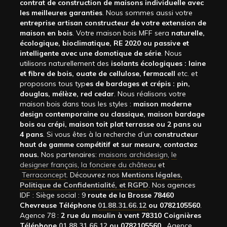
contrat de construction de maisons individuelle avec
les meilleures garanties
. Nous sommes aussi votre
entreprise artisan constructeur de votre extension de
maison en bois
. Votre maison bois MFF sera
naturelle,
écologique, bioclimatique, RE 2020 ou passive et
intelligente avec une domotique de série
. Nous
utilisons naturellement des
isolants écologiques : laine
et fibre de bois, ouate de cellulose, fermacell
etc. et
proposons tous typ
es de bardages et crépis : pin,
douglas, mélèze, red cedar
. Nous réalisons votre
maison bois dans tous les styles :
maison moderne
design contemporaine ou classique, maison bardage
bois ou crépi, maison toit plat terrasse ou 2 pans ou
4 pans
. Si vous êtes à la recherche d’un
constructeur
haut de gamme compétitif et sur mesure, contactez
nous.
Nos partenaires:
maisons archidesign
,
le
designer français
,
la fonciere du château
et
Terraconcept
. Découvrez nos
Mentions légales,
Politique de Confidentialité, et RGPD
. Nos agences
IDF : Siège social : 9
route de la Brosse 78460
Chevreuse Téléphone
01.88.31.66.12
ou 0782105560
.
Agence 78 :
2 rue du moulin à vent 78310 Coignières
Téléphone
01.88.31.66.12
ou 0782105560
. Agence