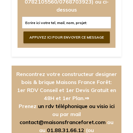
0782105560/0768703923)
ou ci-
dessous
Rencontrez votre constructeur designer
bois & brique Maisons France Forêt:
1er RDV Conseil et 1er Devis Gratuit en
48H et 1er Plan.⇒
Prenez
un rdv téléphonique ou visio ici
ou par mail
contact@maisonsfranceforet.com
ou
au
01.88.31.66.12
(ou