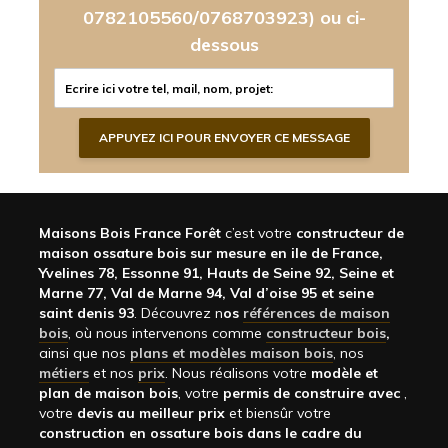
0782105560/0768703923)
ou ci-
dessous
Maisons Bois France Forêt
c’est votre
constructeur de
maison ossature bois sur mesure en ile de France,
Yvelines 78, Essonne 91, Hauts de Seine 92, Seine et
Marne 77, Val de Marne 94, Val d’oise 95 et seine
saint denis 93
. Découvrez n
os
références de maison
bois
, où nous intervenons comme
constructeur bois
,
ainsi que nos
plans et modèles maison bois
, nos
métiers
et nos
prix
. Nous réalisons votre
modèle et
plan de maison bois
, votre
permis de construire avec
,
votre
devis au meilleur prix
et biensûr votre
construction en ossature bois dans le cadre du