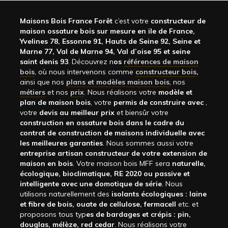
Maisons Bois France Forêt
c’est votre
constructeur de
maison ossature bois sur mesure en ile de France,
Yvelines 78, Essonne 91, Hauts de Seine 92, Seine et
Marne 77, Val de Marne 94, Val d’oise 95 et seine
saint denis 93
. Découvrez n
os
références de maison
bois
, où nous intervenons comme
constructeur bois
,
ainsi que nos
plans et modèles maison bois
, nos
métiers
et nos
prix
. Nous réalisons votre
modèle et
plan de maison bois
, votre
permis de construire avec
,
votre
devis au meilleur prix
et biensûr votre
construction en ossature bois dans le cadre du
contrat de construction de maisons individuelle avec
les meilleures garanties
. Nous sommes aussi votre
entreprise artisan constructeur de votre extension de
maison en bois
. Votre maison bois MFF sera
naturelle,
écologique, bioclimatique, RE 2020 ou passive et
intelligente avec une domotique de série
. Nous
utilisons naturellement des
isolants écologiques : laine
et fibre de bois, ouate de cellulose, fermacell
etc. et
proposons tous typ
es de bardages et crépis : pin,
douglas, mélèze, red cedar
. Nous réalisons votre