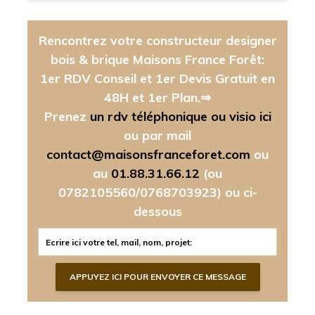
Rencontrez votre constructeur designer
bois & brique Maisons France Forêt:
1er RDV Conseil et 1er Devis Gratuit en
48H et 1er Plan.⇒
Prenez
un rdv téléphonique ou visio ici
ou par mail
contact@maisonsfranceforet.com
ou
au
01.88.31.66.12
(ou
0782105560/0768703923)
ou ci-
dessous