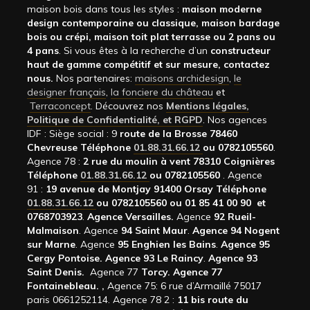
maison bois dans tous les styles :
maison moderne
design contemporaine ou classique, maison bardage
bois ou crépi, maison toit plat terrasse ou 2 pans ou
4 pans
. Si vous êtes à la recherche d’un
constructeur
haut de gamme compétitif et sur mesure, contactez
nous.
Nos partenaires:
maisons archidesign
,
le
designer français
,
la fonciere du château
et
Terraconcept
. Découvrez nos
Mentions légales,
Politique de Confidentialité, et RGPD
. Nos agences
IDF : Siège social : 9
route de la Brosse 78460
Chevreuse Téléphone
01.88.31.66.12
ou 0782105560
.
Agence 78 :
2 rue du moulin à vent 78310 Coignières
Téléphone
01.88.31.66.12
ou 0782105560
. Agence
91 :
19 avenue de Montjay 91400 Orsay Téléphone
01.88.31.66.12
ou 0782105560 ou 01 85 41 00 90 et
0768703923
.
Agence Versailles.
Agence
92
Rueil-
Malmaison
. Agence
94 Saint Maur
.
Agence 94 Nogent
sur Marne
. Agence
95 Enghien les Bains
.
Agence 95
Cergy Pontoise.
Agence 93 Le Raincy
.
Agence 93
Saint Denis.
Agence 77
Torcy.
Agence 77
Fontainebleau.
,
Agence 75: 6 rue d’Armaillé 75017
paris 0661252114. Agence 78 2 :
11 bis route du