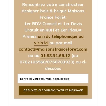
Rencontrez votre constructeur
designer bois & brique Maisons
France Forêt:
1er RDV Conseil et 1er Devis
Gratuit en 48H et 1er Plan.⇒
Prenez
un rdv téléphonique ou
visio ici
ou par mail
contact@maisonsfranceforet.com
ou au
01.88.31.66.12
(ou
0782105560/0768703923)
ou ci-
dessous