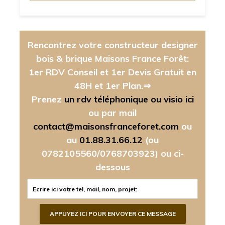
Rencontrez votre constructeur designer
bois & brique Maisons France Forêt:
1er RDV Conseil et 1er Devis Gratuit en
48H et 1er Plan.⇒
Prenez
un rdv téléphonique ou visio ici
ou par mail
contact@maisonsfranceforet.com
ou
au
01.88.31.66.12
(ou
0782105560/0768703923)
ou ci-
dessous