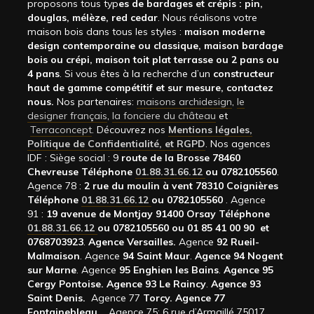
proposons tous typ
es de bardages et crépis : pin,
douglas, mélèze, red cedar
. Nous réalisons votre
maison bois dans tous les styles :
maison moderne
design contemporaine ou classique, maison bardage
bois ou crépi, maison toit plat terrasse ou 2 pans ou
4 pans
. Si vous êtes à la recherche d’un
constructeur
haut de gamme compétitif et sur mesure, contactez
nous.
Nos partenaires:
maisons archidesign
,
le
designer français
,
la fonciere du château
et
Terraconcept
. Découvrez nos
Mentions légales,
Politique de Confidentialité, et RGPD
. Nos agences
IDF : Siège social : 9
route de la Brosse 78460
Chevreuse Téléphone
01.88.31.66.12
ou 0782105560
.
Agence 78 :
2 rue du moulin à vent 78310 Coignières
Téléphone
01.88.31.66.12
ou 0782105560
. Agence
91 :
19 avenue de Montjay 91400 Orsay Téléphone
01.88.31.66.12
ou 0782105560 ou 01 85 41 00 90 et
0768703923
.
Agence Versailles.
Agence
92
Rueil-
Malmaison
. Agence
94 Saint Maur
.
Agence 94 Nogent
sur Marne
. Agence
95 Enghien les Bains
.
Agence 95
Cergy Pontoise.
Agence 93 Le Raincy
.
Agence 93
Saint Denis.
Agence 77
Torcy.
Agence 77
Fontainebleau.
,
Agence 75: 6 rue d’Armaillé 75017