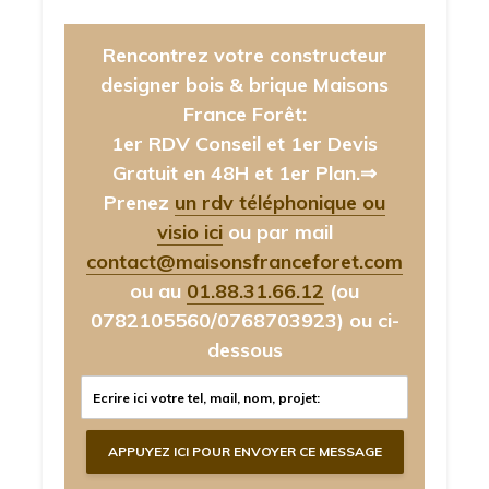
Rencontrez votre constructeur
designer bois & brique Maisons
France Forêt:
1er RDV Conseil et 1er Devis
Gratuit en 48H et 1er Plan.⇒
Prenez
un rdv téléphonique ou
visio ici
ou par mail
contact@maisonsfranceforet.com
ou au
01.88.31.66.12
(ou
0782105560/0768703923)
ou ci-
dessous