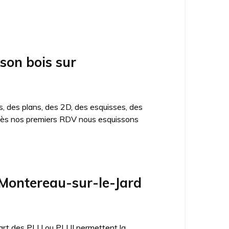
ison bois sur
, des plans, des 2D, des esquisses, des
n. Dès nos premiers RDV nous esquissons
Montereau-sur-le-Jard
lupart des PLU ou PLUI permettent la