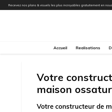
Recevez nos plans & visuels les plus incroyables gratuitement en nous
Accueil
Realisations
D
Votre construct
maison ossatur
Votre constructeur de m