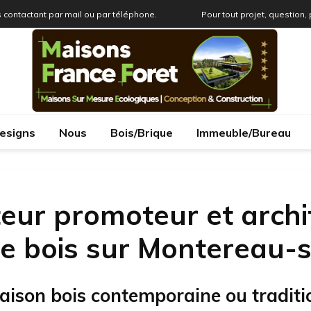
 contactant par mail ou par téléphone.
Pour tout projet, question,
esigns
Nous
Bois/Brique
Immeuble/Bureau
eur promoteur et archi
e bois sur Montereau-s
aison bois contemporaine ou traditi