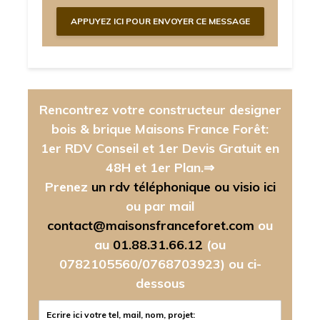
Rencontrez votre constructeur designer
bois & brique Maisons France Forêt:
1er RDV Conseil et 1er Devis Gratuit en
48H et 1er Plan.⇒
Prenez
un rdv téléphonique ou visio ici
ou par mail
contact@maisonsfranceforet.com
ou
au
01.88.31.66.12
(ou
0782105560/0768703923)
ou ci-
dessous