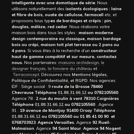
intelligente avec une domotique de série
. Nous
utilisons naturellement des
isolants écologiques : laine
et fibre de bois, ouate de cellulose, fermacell
etc. et
proposons tous typ
es de bardages et crépis : pin,
douglas, mélèze, red cedar
. Nous réalisons votre
maison bois dans tous les styles :
maison moderne
design contemporaine ou classique, maison bardage
bois ou crépi, maison toit plat terrasse ou 2 pans ou
4 pans
. Si vous êtes à la recherche d’un
constructeur
haut de gamme compétitif et sur mesure, contactez
nous.
Nos partenaires:
maisons archidesign
,
le
designer français
,
la fonciere du château
et
Terraconcept
. Découvrez nos
Mentions légales,
Politique de Confidentialité, et RGPD
. Nos agences
IDF : Siège social : 9
route de la Brosse 78460
Chevreuse Téléphone
01.88.31.66.12
ou 0782105560
.
Agence 78 :
2 rue du moulin à vent 78310 Coignières
Téléphone
01.88.31.66.12
ou 0782105560
. Agence
91 :
19 avenue de Montjay 91400 Orsay Téléphone
01.88.31.66.12
ou 0782105560 ou 01 85 41 00 90 et
0768703923
.
Agence Versailles.
Agence
92
Rueil-
Malmaison
. Agence
94 Saint Maur
.
Agence 94 Nogent