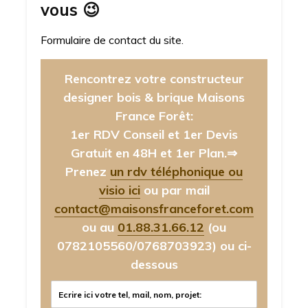
vous
😉
Formulaire de contact du site.
Rencontrez votre constructeur
designer bois & brique Maisons
France Forêt:
1er RDV Conseil et 1er Devis
Gratuit en 48H et 1er Plan.⇒
Prenez
un rdv téléphonique ou
visio ici
ou par mail
contact@maisonsfranceforet.com
ou au
01.88.31.66.12
(ou
0782105560/0768703923)
ou ci-
dessous