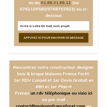
ou au
01.88.31.66.12
(ou
0782105560/0768703923)
ou ci-
dessous
Rencontrez votre constructeur designer
bois & brique Maisons France Forêt:
1er RDV Conseil et 1er Devis Gratuit en
48H et 1er Plan.⇒
Prenez
un rdv téléphonique ou visio ici
ou par mail
contact@maisonsfranceforet.com
ou