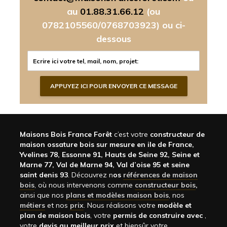
au
01.88.31.66.12
(ou
0782105560/0768703923)
ou ci-
dessous
Maisons Bois France Forêt
c’est votre
constructeur de
maison ossature bois sur mesure en ile de France,
Yvelines 78, Essonne 91, Hauts de Seine 92, Seine et
Marne 77, Val de Marne 94, Val d’oise 95 et seine
saint denis 93
. Découvrez n
os
références de maison
bois
, où nous intervenons comme
constructeur bois
,
ainsi que nos
plans et modèles maison bois
, nos
métiers
et nos
prix
. Nous réalisons votre
modèle et
plan de maison bois
, votre
permis de construire avec
,
votre
devis au meilleur prix
et biensûr votre