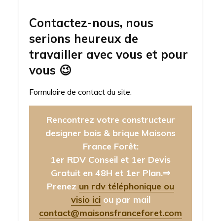
Contactez-nous, nous
serions heureux de
travailler avec vous et pour
vous
😉
Formulaire de contact du site.
Rencontrez votre constructeur
designer bois & brique Maisons
France Forêt:
1er RDV Conseil et 1er Devis
Gratuit en 48H et 1er Plan.⇒
Prenez
un rdv téléphonique ou
visio ici
ou par mail
contact@maisonsfranceforet.com