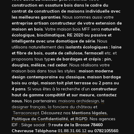
construction en ossature bois dans le cadre du
contrat de construction de maisons individuelle avec
les meilleures garanties
. Nous sommes aussi votre
entreprise artisan constructeur de votre extension de
maison en bois
. Votre maison bois MFF sera
naturelle,
écologique, bioclimatique, RE 2020 ou passive et
intelligente avec une domotique de série
. Nous
utilisons naturellement des
isolants écologiques : laine
et fibre de bois, ouate de cellulose, fermacell
etc. et
proposons tous typ
es de bardages et crépis : pin,
douglas, mélèze, red cedar
. Nous réalisons votre
maison bois dans tous les styles :
maison moderne
design contemporaine ou classique, maison bardage
bois ou crépi, maison toit plat terrasse ou 2 pans ou
4 pans
. Si vous êtes à la recherche d’un
constructeur
haut de gamme compétitif et sur mesure, contactez
nous.
Nos partenaires:
maisons archidesign
,
le
designer français
,
la fonciere du château
et
Terraconcept
. Découvrez nos
Mentions légales,
Politique de Confidentialité, et RGPD
. Nos agences
IDF : Siège social : 9
route de la Brosse 78460
Chevreuse Téléphone
01.88.31.66.12
ou 0782105560
.