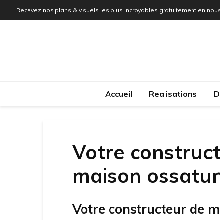
Recevez nos plans & visuels les plus incroyables gratuitement en nous
Accueil
Realisations
D
Votre construct
maison ossatur
Votre constructeur de m