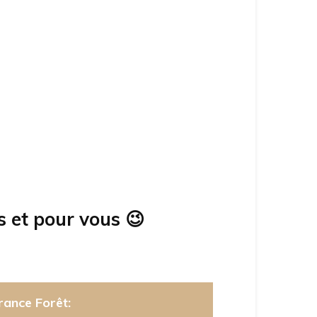
s et pour vous
😉
rance Forêt: