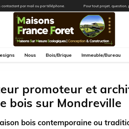
 contactant par mail ou par téléphone.
Pour tout projet, question,
esigns
Nous
Bois/Brique
Immeuble/Bureau
eur promoteur et archi
e bois sur Mondreville
aison bois contemporaine ou traditi