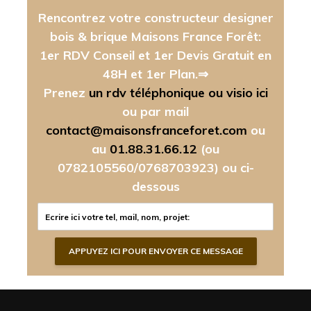
Rencontrez votre constructeur designer
bois & brique Maisons France Forêt:
1er RDV Conseil et 1er Devis Gratuit en
48H et 1er Plan.⇒
Prenez
un rdv téléphonique ou visio ici
ou par mail
contact@maisonsfranceforet.com
ou
au
01.88.31.66.12
(ou
0782105560/0768703923)
ou ci-
dessous