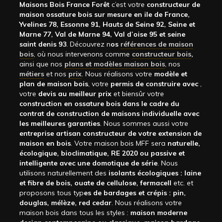
Maisons Bois France Forêt
c’est votre
constructeur de
maison ossature bois sur mesure en ile de France,
Yvelines 78, Essonne 91, Hauts de Seine 92, Seine et
Marne 77, Val de Marne 94, Val d’oise 95 et seine
saint denis 93
. Découvrez n
os
références de maison
bois
, où nous intervenons comme
constructeur bois
,
ainsi que nos
plans et modèles maison bois
, nos
métiers
et nos
prix
. Nous réalisons votre
modèle et
plan de maison bois
, votre
permis de construire avec
,
votre
devis au meilleur prix
et biensûr votre
construction en ossature bois dans le cadre du
contrat de construction de maisons individuelle avec
les meilleures garanties
. Nous sommes aussi votre
entreprise artisan constructeur de votre extension de
maison en bois
. Votre maison bois MFF sera
naturelle,
écologique, bioclimatique, RE 2020 ou passive et
intelligente avec une domotique de série
. Nous
utilisons naturellement des
isolants écologiques : laine
et fibre de bois, ouate de cellulose, fermacell
etc. et
proposons tous typ
es de bardages et crépis : pin,
douglas, mélèze, red cedar
. Nous réalisons votre
maison bois dans tous les styles :
maison moderne