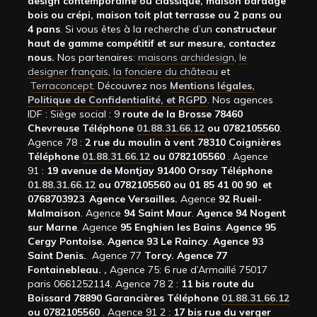
design contemporaine ou classique, maison bardage
bois ou crépi, maison toit plat terrasse ou 2 pans ou
4 pans
. Si vous êtes à la recherche d’un
constructeur
haut de gamme compétitif et sur mesure, contactez
nous.
Nos partenaires:
maisons archidesign
,
le
designer français
,
la fonciere du château
et
Terraconcept
. Découvrez nos
Mentions légales,
Politique de Confidentialité, et RGPD
. Nos agences
IDF : Siège social : 9
route de la Brosse 78460
Chevreuse Téléphone
01.88.31.66.12
ou 0782105560
.
Agence 78 :
2 rue du moulin à vent 78310 Coignières
Téléphone
01.88.31.66.12
ou 0782105560
. Agence
91 :
19 avenue de Montjay 91400 Orsay Téléphone
01.88.31.66.12
ou 0782105560 ou 01 85 41 00 90 et
0768703923
.
Agence Versailles.
Agence
92
Rueil-
Malmaison
. Agence
94 Saint Maur
.
Agence 94 Nogent
sur Marne
. Agence
95 Enghien les Bains
.
Agence 95
Cergy Pontoise.
Agence 93 Le Raincy
.
Agence 93
Saint Denis.
Agence 77
Torcy.
Agence 77
Fontainebleau.
,
Agence 75: 6 rue d’Armaillé 75017
paris 0661252114. Agence 78 2 :
11 bis route du
Boissard 78890 Garancières Téléphone
01.88.31.66.12
ou 0782105560
. Agence 91 2 :
17 bis rue du verger