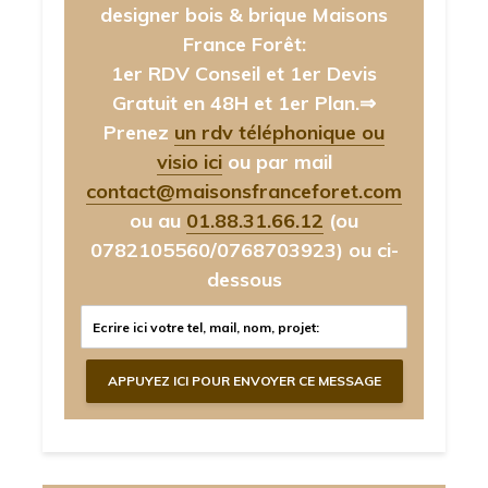
designer bois & brique Maisons
France Forêt:
1er RDV Conseil et 1er Devis
Gratuit en 48H et 1er Plan.⇒
Prenez
un rdv téléphonique ou
visio ici
ou par mail
contact@maisonsfranceforet.com
ou au
01.88.31.66.12
(ou
0782105560/0768703923)
ou ci-
dessous