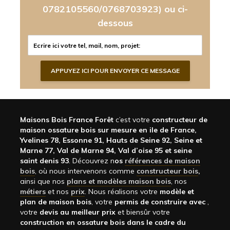
0782105560/0768703923)
ou ci-
dessous
Maisons Bois France Forêt
c’est votre
constructeur de
maison ossature bois sur mesure en ile de France,
Yvelines 78, Essonne 91, Hauts de Seine 92, Seine et
Marne 77, Val de Marne 94, Val d’oise 95 et seine
saint denis 93
. Découvrez n
os
références de maison
bois
, où nous intervenons comme
constructeur bois
,
ainsi que nos
plans et modèles maison bois
, nos
métiers
et nos
prix
. Nous réalisons votre
modèle et
plan de maison bois
, votre
permis de construire avec
,
votre
devis au meilleur prix
et biensûr votre
construction en ossature bois dans le cadre du