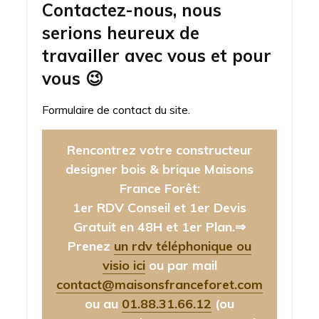
Contactez-nous, nous
serions heureux de
travailler avec vous et pour
vous
😉
Formulaire de contact du site.
Rencontrez votre constructeur
designer bois & brique Maisons
France Forêt:
1er RDV Conseil et 1er Devis
Gratuit en 48H et 1er Plan.⇒
Prenez
un rdv téléphonique ou
visio ici
ou par mail
contact@maisonsfranceforet.com
ou au
01.88.31.66.12
(ou