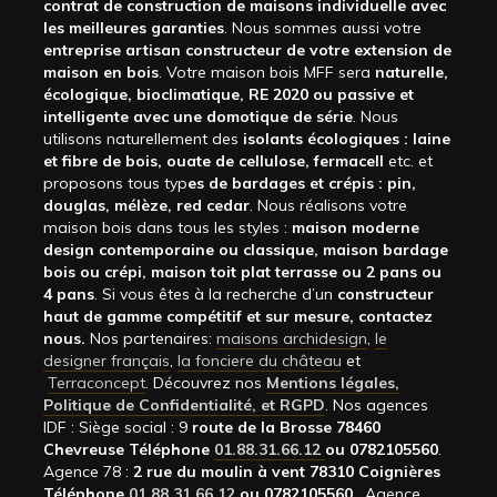
contrat de construction de maisons individuelle avec
les meilleures garanties
. Nous sommes aussi votre
entreprise artisan constructeur de votre extension de
maison en bois
. Votre maison bois MFF sera
naturelle,
écologique, bioclimatique, RE 2020 ou passive et
intelligente avec une domotique de série
. Nous
utilisons naturellement des
isolants écologiques : laine
et fibre de bois, ouate de cellulose, fermacell
etc. et
proposons tous typ
es de bardages et crépis : pin,
douglas, mélèze, red cedar
. Nous réalisons votre
maison bois dans tous les styles :
maison moderne
design contemporaine ou classique, maison bardage
bois ou crépi, maison toit plat terrasse ou 2 pans ou
4 pans
. Si vous êtes à la recherche d’un
constructeur
haut de gamme compétitif et sur mesure, contactez
nous.
Nos partenaires:
maisons archidesign
,
le
designer français
,
la fonciere du château
et
Terraconcept
. Découvrez nos
Mentions légales,
Politique de Confidentialité, et RGPD
. Nos agences
IDF : Siège social : 9
route de la Brosse 78460
Chevreuse Téléphone
01.88.31.66.12
ou 0782105560
.
Agence 78 :
2 rue du moulin à vent 78310 Coignières
Téléphone
01.88.31.66.12
ou 0782105560
. Agence