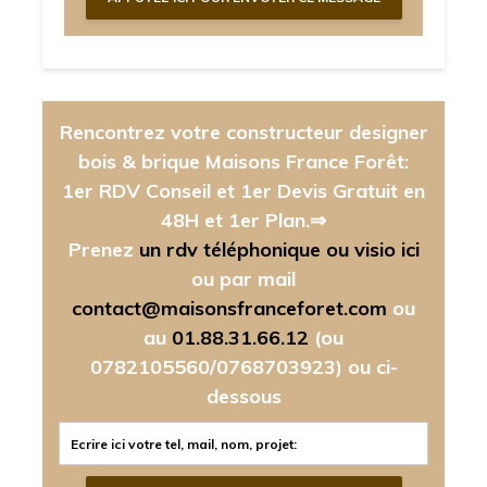
Rencontrez votre constructeur designer
bois & brique Maisons France Forêt:
1er RDV Conseil et 1er Devis Gratuit en
48H et 1er Plan.⇒
Prenez
un rdv téléphonique ou visio ici
ou par mail
contact@maisonsfranceforet.com
ou
au
01.88.31.66.12
(ou
0782105560/0768703923)
ou ci-
dessous