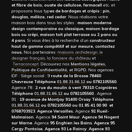
et fibre de bois, ouate de cellulose, fermacell
etc. et
proposons tous typ
es de bardages et crépis : pin,
douglas, mélèze, red cedar
. Nous réalisons votre
maison bois dans tous les styles :
maison moderne
design contemporaine ou classique, maison bardage
bois ou crépi, maison toit plat terrasse ou 2 pans ou
4 pans
. Si vous êtes à la recherche d’un
constructeur
haut de gamme compétitif et sur mesure, contactez
nous.
Nos partenaires:
maisons archidesign
,
le
designer français
,
la fonciere du château
et
Terraconcept
. Découvrez nos
Mentions légales,
Politique de Confidentialité, et RGPD
. Nos agences
IDF : Siège social : 9
route de la Brosse 78460
Chevreuse Téléphone
01.88.31.66.12
ou 0782105560
.
Agence 78 :
2 rue du moulin à vent 78310 Coignières
Téléphone
01.88.31.66.12
ou 0782105560
. Agence
91 :
19 avenue de Montjay 91400 Orsay Téléphone
01.88.31.66.12
ou 0782105560 ou 01 85 41 00 90 et
0768703923
.
Agence Versailles.
Agence
92
Rueil-
Malmaison
. Agence
94 Saint Maur
.
Agence 94 Nogent
sur Marne
. Agence
95 Enghien les Bains
.
Agence 95
Cergy Pontoise.
Agence 93 Le Raincy
.
Agence 93