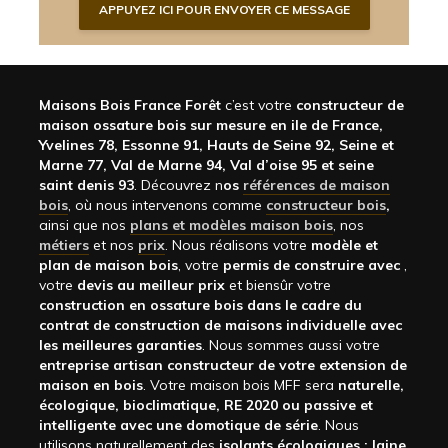
Maisons Bois France Forêt
c’est votre
constructeur de
maison ossature bois sur mesure en ile de France,
Yvelines 78, Essonne 91, Hauts de Seine 92, Seine et
Marne 77, Val de Marne 94, Val d’oise 95 et seine
saint denis 93
. Découvrez n
os
références de maison
bois
, où nous intervenons comme
constructeur bois
,
ainsi que nos
plans et modèles maison bois
, nos
métiers
et nos
prix
. Nous réalisons votre
modèle et
plan de maison bois
, votre
permis de construire avec
,
votre
devis au meilleur prix
et biensûr votre
construction en ossature bois dans le cadre du
contrat de construction de maisons individuelle avec
les meilleures garanties
. Nous sommes aussi votre
entreprise artisan constructeur de votre extension de
maison en bois
. Votre maison bois MFF sera
naturelle,
écologique, bioclimatique, RE 2020 ou passive et
intelligente avec une domotique de série
. Nous
utilisons naturellement des
isolants écologiques : laine