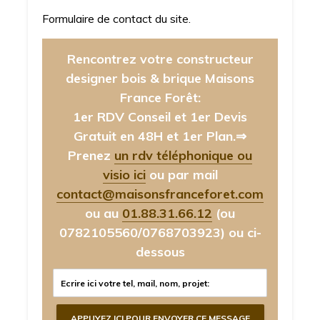
Formulaire de contact du site.
Rencontrez votre constructeur
designer bois & brique Maisons
France Forêt:
1er RDV Conseil et 1er Devis
Gratuit en 48H et 1er Plan.⇒
Prenez
un rdv téléphonique ou
visio ici
ou par mail
contact@maisonsfranceforet.com
ou au
01.88.31.66.12
(ou
0782105560/0768703923)
ou ci-
dessous