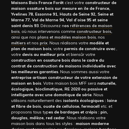
Maisons Bois France Forêt
c’est votre
constructeur de
maison ossature bois sur mesure en ile de France,
Yvelines 78, Essonne 91, Hauts de Seine 92, Seine et
Marne 77, Val de Marne 94, Val d’oise 95 et seine
saint denis 93
. Découvrez n
os
références de maison
bois
, où nous intervenons comme
constructeur bois
,
ainsi que nos
plans et modèles maison bois
, nos
métiers
et nos
prix
. Nous réalisons votre
modèle et
plan de maison bois
, votre
permis de construire avec
,
votre
devis au meilleur prix
et biensûr votre
construction en ossature bois dans le cadre du
contrat de construction de maisons individuelle avec
les meilleures garanties
. Nous sommes aussi votre
entreprise artisan constructeur de votre extension de
maison en bois
. Votre maison bois MFF sera
naturelle,
écologique, bioclimatique, RE 2020 ou passive et
intelligente avec une domotique de série
. Nous
utilisons naturellement des
isolants écologiques : laine
et fibre de bois, ouate de cellulose, fermacell
etc. et
proposons tous typ
es de bardages et crépis : pin,
douglas, mélèze, red cedar
. Nous réalisons votre
maison bois dans tous les styles :
maison moderne