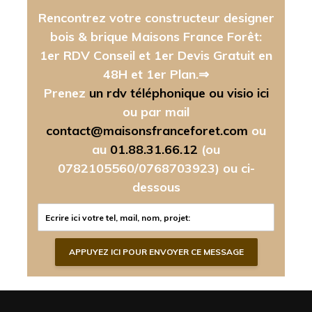
Rencontrez votre constructeur designer
bois & brique Maisons France Forêt:
1er RDV Conseil et 1er Devis Gratuit en
48H et 1er Plan.⇒
Prenez
un rdv téléphonique ou visio ici
ou par mail
contact@maisonsfranceforet.com
ou
au
01.88.31.66.12
(ou
0782105560/0768703923)
ou ci-
dessous