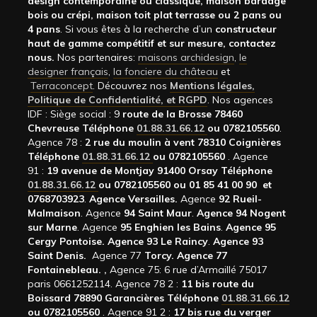
design contemporaine ou classique, maison bardage
bois ou crépi, maison toit plat terrasse ou 2 pans ou
4 pans
. Si vous êtes à la recherche d’un
constructeur
haut de gamme compétitif et sur mesure, contactez
nous.
Nos partenaires:
maisons archidesign
,
le
designer français
,
la fonciere du château
et
Terraconcept
. Découvrez nos
Mentions légales,
Politique de Confidentialité, et RGPD
. Nos agences
IDF : Siège social : 9
route de la Brosse 78460
Chevreuse Téléphone
01.88.31.66.12
ou 0782105560
.
Agence 78 :
2 rue du moulin à vent 78310 Coignières
Téléphone
01.88.31.66.12
ou 0782105560
. Agence
91 :
19 avenue de Montjay 91400 Orsay Téléphone
01.88.31.66.12
ou 0782105560 ou 01 85 41 00 90 et
0768703923
.
Agence Versailles.
Agence
92
Rueil-
Malmaison
. Agence
94 Saint Maur
.
Agence 94 Nogent
sur Marne
. Agence
95 Enghien les Bains
.
Agence 95
Cergy Pontoise.
Agence 93 Le Raincy
.
Agence 93
Saint Denis.
Agence 77
Torcy.
Agence 77
Fontainebleau.
,
Agence 75: 6 rue d’Armaillé 75017
paris 0661252114. Agence 78 2 :
11 bis route du
Boissard 78890 Garancières Téléphone
01.88.31.66.12
ou 0782105560
. Agence 91 2 :
17 bis rue du verger