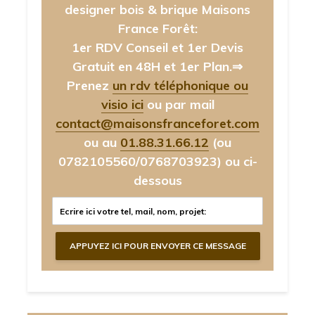
designer bois & brique Maisons
France Forêt:
1er RDV Conseil et 1er Devis
Gratuit en 48H et 1er Plan.⇒
Prenez
un rdv téléphonique ou
visio ici
ou par mail
contact@maisonsfranceforet.com
ou au
01.88.31.66.12
(ou
0782105560/0768703923)
ou ci-
dessous