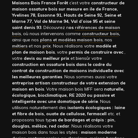
Maisons Bois France Forêt
c’est votre
constructeur de
maison ossature bois sur mesure en ile de France,
Yvelines 78, Essonne 91, Hauts de Seine 92, Seine et
Marne 77, Val de Marne 94, Val d’oise 95 et seine
saint denis 93
. Découvrez n
os
références de maison
bois
, où nous intervenons comme
constructeur bois
,
ainsi que nos
plans et modèles maison bois
, nos
métiers
et nos
prix
. Nous réalisons votre
modèle et
plan de maison bois
, votre
permis de construire avec
,
votre
devis au meilleur prix
et biensûr votre
construction en ossature bois dans le cadre du
contrat de construction de maisons individuelle avec
les meilleures garanties
. Nous sommes aussi votre
entreprise artisan constructeur de votre extension de
maison en bois
. Votre maison bois MFF sera
naturelle,
écologique, bioclimatique, RE 2020 ou passive et
intelligente avec une domotique de série
. Nous
utilisons naturellement des
isolants écologiques : laine
et fibre de bois, ouate de cellulose, fermacell
etc. et
proposons tous typ
es de bardages et crépis : pin,
douglas, mélèze, red cedar
. Nous réalisons votre
maison bois dans tous les styles :
maison moderne