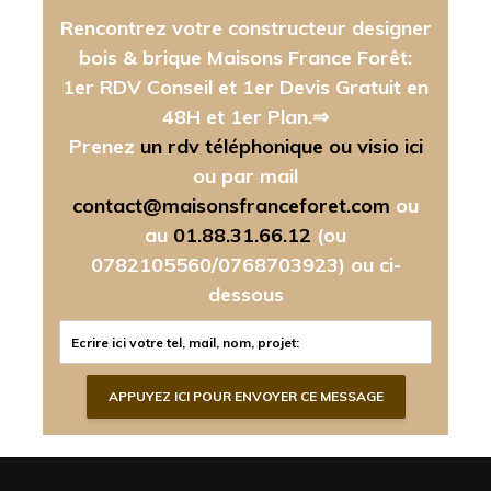
Rencontrez votre constructeur designer
bois & brique Maisons France Forêt:
1er RDV Conseil et 1er Devis Gratuit en
48H et 1er Plan.⇒
Prenez
un rdv téléphonique ou visio ici
ou par mail
contact@maisonsfranceforet.com
ou
au
01.88.31.66.12
(ou
0782105560/0768703923)
ou ci-
dessous