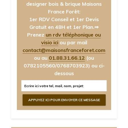
designer bois & brique Maisons
France Forêt:
1er RDV Conseil et 1er Devis
Gratuit en 48H et 1er Plan.⇒
Prenez
un rdv téléphonique ou
visio ici
ou par mail
contact@maisonsfranceforet.com
ou au
01.88.31.66.12
(ou
0782105560/0768703923)
ou ci-
dessous